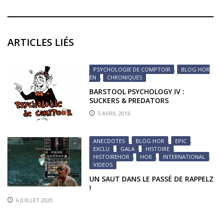
ARTICLES LIÉS
PSYCHOLOGIE DE COMPTOIR
,
BLOG HOR
EN
,
CHRONIQUES
BARSTOOL PSYCHOLOGY IV :
SUCKERS & PREDATORS
5 AVRIL 2016
ANECDOTES
,
BLOG HOR
,
EPIC
,
EXCLU
,
GALA
,
HISTOIRE
,
HISTOIREHOR
,
HOR
,
INTERNATIONAL
,
VIDEOS
UN SAUT DANS LE PASSÉ DE RAPPELZ
!
6 JUILLET 2020