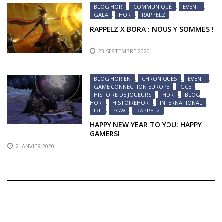
BLOG HOR
,
COMMUNIQUÉ
,
EVENT
,
GALA
,
HOR
,
RAPPELZ
RAPPELZ X BORA : NOUS Y SOMMES !
23 SEPTEMBRE 2020
BLOG HOR EN
,
CHRONIQUES
,
EVENT
,
GAME CONNECTION EUROPE
,
GCE
,
HISTOIRE DE JOUEURS
,
HOR
,
BLOG
HOR
,
HISTOIREHOR
,
INTERNATIONAL
,
IRL
,
PGW
,
RAPPELZ
HAPPY NEW YEAR TO YOU: HAPPY
GAMERS!
2 JANVIER 2020