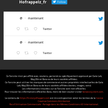
Hofrappelz_fr
Follow
@
·
maintenant
Twitter
@
·
maintenant
Twitter
Ce Fansite n'est pas affilié avec, soutenu, parrainé ou spécifiquement approuvé par Gala Lab,
Way2Bit et Bora ou de leurs sociétés affiliées.
Ce Fansite peut utiliser les marques de commerce et autres propriétés intellectuelles de Gala
Lab, Way2Bit et Bora ou de leurs sociétés affiliées (textes, images, sons).
Les informations trouvées sur ce Fansite sont non-officielles.
Pour trouver les informations officielles Bora, merci de bien vouloir visiter
boraecosystem.com
.
Le contenu de
https://historyofrappelz.com
est mis à disposition selon les termes de la
licence
Creative Commons Attribution
Pas d'Utilisation Commerciale - Partage dans les Mêmes Conditions 4.0 International
.