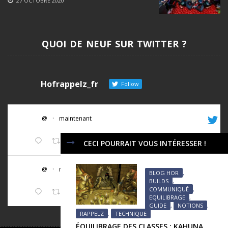
27 OCTOBRE 2020
QUOI DE NEUF SUR TWITTER ?
Hofrappelz_fr
Follow
@
·
maintenant
Twitter
CECI POURRAIT VOUS INTÉRESSER !
@
·
maintenant
BLOG HOR
,
BUILDS
,
COMMUNIQUÉ
,
Twitter
EQUILIBRAGE
,
GUIDE
,
NOTIONS
,
RAPPELZ
,
TECHNIQUE
ÉQUILIBRAGE DES CLASSES : KAHUNA