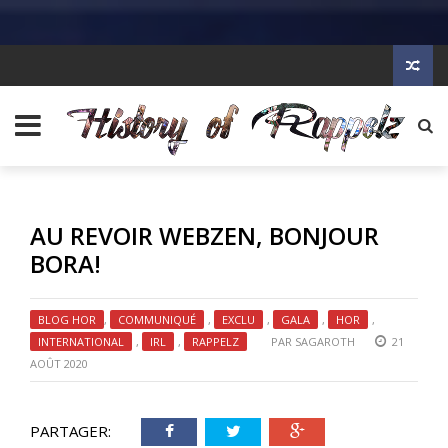
AU REVOIR WEBZEN, BONJOUR
BORA!
BLOG HOR
,
COMMUNIQUÉ
,
EXCLU
,
GALA
,
HOR
,
INTERNATIONAL
,
IRL
,
RAPPELZ
PAR
SAGAROTH
21
AOÛT 2020
PARTAGER: