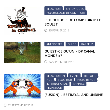
BLOG HOR
,
CHRONIQUES
,
PSYCHOLOGIE DE COMPTOIR
PSYCHOLOGIE DE COMPTOIR II: LE
BOULET
25 FÉVRIER 2016
ANECDOTES
,
GUIDE
,
RAPPELZ
QU’EST-CE QU’UN « DP CANAL
MONDE »?
24 SEPTEMBRE 2015
BLOG HOR EN
,
EVENT
,
HISTOIRE
,
HOR
,
BLOG HOR
,
HISTOIREHOR
,
INTERNATIONAL
,
RAPPELZ
,
TECHNIQUE
[FUSION] – BETRAYAL AND UNDINE
12 SEPTEMBRE 2018