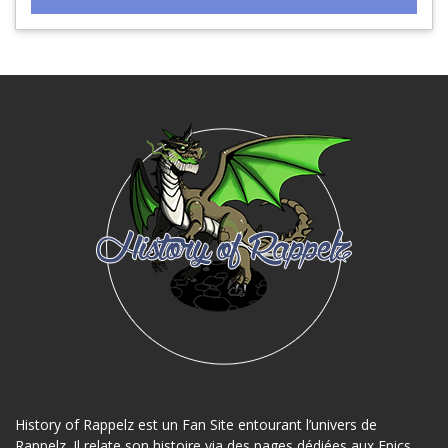
History of Rappelz est un Fan Site entourant l’univers de
Rappelz. Il relate son histoire via des pages dédiées aux Epics