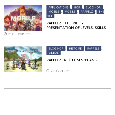
APPLICATIONS
,
HOR
,
BLOG HOR
,
MOBILE
,
MOBILE
,
RAPPELZ
,
THE
RIFT
RAPPELZ : THE RIFT –
PRESENTATION OF LEVELS, SKILLS
AND MOUNTS
20 OCTOBRE 2018
BLOG HOR
,
HISTOIRE
,
RAPPELZ
,
VIDEOS
RAPPELZ FR FÊTE SES 11 ANS
21 FÉVRIER 2019