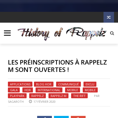
LES PRÉINSCRIPTIONS À RAPPELZ
M SONT OUVERTES !
APPLICATIONS
,
BLOG HOR
,
COMMUNIQUÉ
,
EXCLU
,
GALA
,
HOR
,
INTERNATIONAL
,
MOBILE
,
MOBILE
,
PLAYPARK
,
RAPPELZ
,
RAPPELZ M
,
THE RIFT
PAR
SAGAROTH
17 FÉVRIER 2020