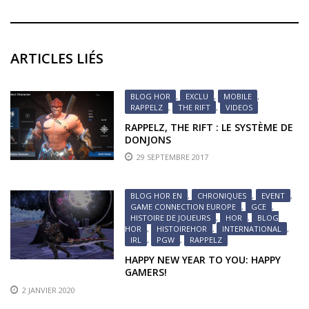
ARTICLES LIÉS
BLOG HOR
,
EXCLU
,
MOBILE
,
RAPPELZ
,
THE RIFT
,
VIDEOS
RAPPELZ, THE RIFT : LE SYSTÈME DE
DONJONS
29 SEPTEMBRE 2017
BLOG HOR EN
,
CHRONIQUES
,
EVENT
,
GAME CONNECTION EUROPE
,
GCE
,
HISTOIRE DE JOUEURS
,
HOR
,
BLOG
HOR
,
HISTOIREHOR
,
INTERNATIONAL
,
IRL
,
PGW
,
RAPPELZ
HAPPY NEW YEAR TO YOU: HAPPY
GAMERS!
2 JANVIER 2020