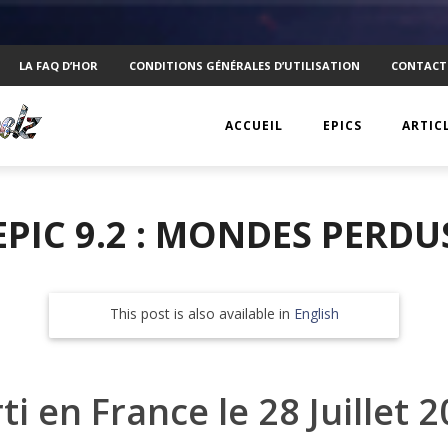
LA FAQ D’HOR
CONDITIONS GÉNÉRALES D’UTILISATION
CONTACT
ACCUEIL
EPICS
ARTIC
EPIC 1 : RAPPLER CR
KTS
EPIC 9.2 : MONDES PERDU
EPIC 2 : ABSOLUTE
ANECD
EPIC 3 : SIEGE FOR 
TECHN
This post is also available in
English
EPIC 4 : REVOLUTIO
VISUEL
EPIC 5.1 : DRAGONI
PSYCH
ti en France le 28 Juillet 
EPIC 5.2 : DRAGONI
INTERV
EPIC 6.1 : NAVIS LA
MOBIL