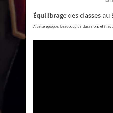
La f
Équilibrage des classes au 
A cette époque, beaucoup de classe ont été revu