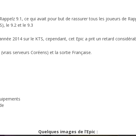
EPIC 6.2 : GOLDEN
elz 9.1, ce qui avait pour but de rassurer tous les joueurs de Rappe
EPIC 6.3 : RESURRE
), le 9.2 et le 9.3
EPIC 7.1 : BREATH 
’année 2014 sur le KTS, cependant, cet Epic a prit un retard considérab
EPIC 7.2 : OBSESSI
 (vrais serveurs Coréens) et la sortie Française.
EPIC 7.3 : THE TRIAL
EPIC 7.4 : ANCIEN H
EPIC 8.1 : RAGE DU 
EPIC 8.2 : ABYSSES
quipements
lde
EPIC 8.3 : PRÉSAGE
EPIC 9.1 : MASCARA
Quelques images de l’Epic :
EPIC 9.2 : MONDES