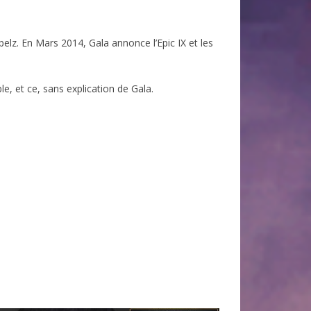
 MONARCH
lz. En Mars 2014, Gala annonce l’Epic IX et les
CTION
OF DARKNESS
le, et ce, sans explication de Gala.
ON
ÉRITAGE
GUERRIER
 OUBLIÉES
DE
 PERDUS