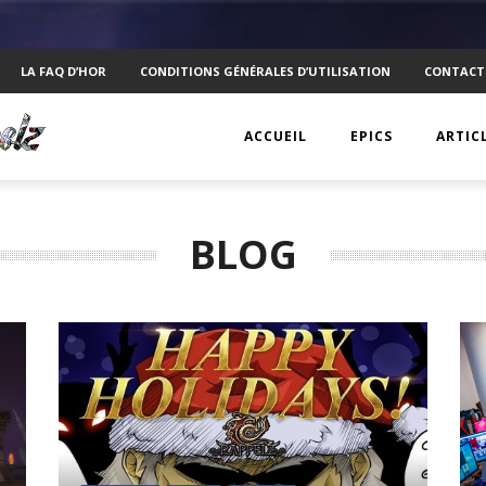
LA FAQ D’HOR
CONDITIONS GÉNÉRALES D’UTILISATION
CONTACT
ACCUEIL
EPICS
ARTIC
EPIC 1 : RAPPLER CR
KTS
BLOG
EPIC 2 : ABSOLUTE
ANECD
EPIC 3 : SIEGE FOR 
TECHN
EPIC 4 : REVOLUTIO
VISUEL
EPIC 5.1 : DRAGONI
PSYCH
EPIC 5.2 : DRAGONI
INTERV
EPIC 6.1 : NAVIS LA
MOBIL