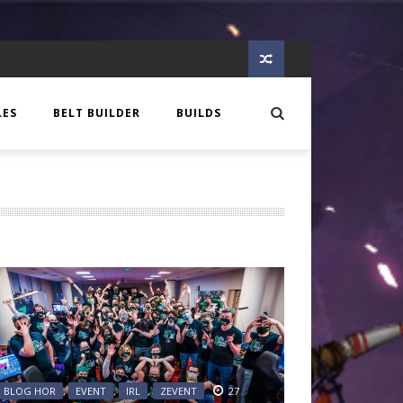
LES
BELT BUILDER
BUILDS
EER
 CREATURE
OTES
GLORY
IQUE
N
S
C AGE
OLOGIE DE COMPTOIR
C AGE
IEW
BLOG HOR
,
EVENT
,
IRL
,
ZEVENT
27
MIA
E