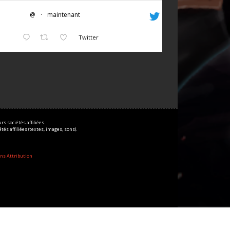
@
·
maintenant
Twitter
s sociétés affiliées.
és affiliées (textes, images, sons).
ns Attribution