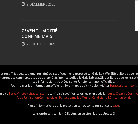
9 DÉCEMBRE 2020
ZEVENT : MOITIÉ
CONFINÉ MAIS
TOUJOURS AUSSI FUN
27 OCTOBRE 2020
est pas affilié avec, soutenu, parrainé ou spécifiquement approuvé par Gala Lab, Way2Bit et Bora ou de leur
 marques de commerce et autres propriétés intellectuelles de Gala Lab, Way2Bit et Bora ou de leurs sociét
Les informations trouvées sur ce Fansite sont non-officielles.
Pour trouver les informations officielles Bora, merci de bien vouloir visiter
boraecosystem.com
.
tenu de
https://historyofrappelz.com
est mis à disposition selon les termes de la
licence Creative Commo
Pas d'Utilisation Commerciale - Partage dans les Mêmes Conditions 4.0 International
.
Plus d'informations sur la protection de nos contenus sur cette
page
.
Version du belt builder - 2.5 / Version du site - Mango Update 3