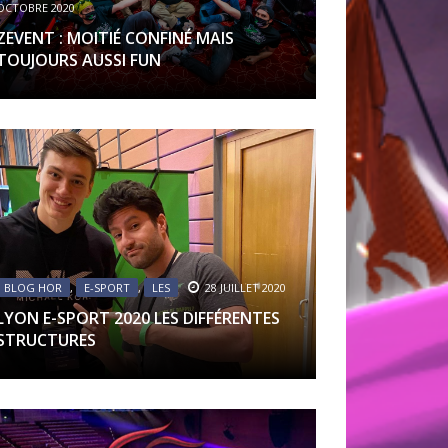
OCTOBRE 2020
ZEVENT : MOITIÉ CONFINÉ MAIS
 MONARCH
TOUJOURS AUSSI FUN
CTION
OF DARKNESS
ON
ÉRITAGE
GUERRIER
BLOG HOR
,
E-SPORT
,
LES
28 JUILLET 2020
LYON E-SPORT 2020 LES DIFFÉRENTES
 OUBLIÉES
STRUCTURES
DE
 PERDUS