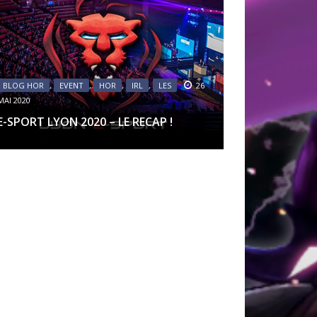
AU DE LA FORCE
DITION
EUVES DE DEVILDOM
BLOG HOR
,
EVENT
,
HOR
,
IRL
,
LES
26
MAI 2020
DE LA CITADELLE
E-SPORT LYON 2020 – LE RECAP !