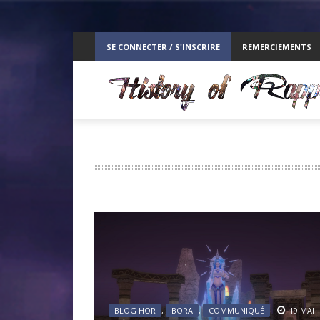
ppelz
SE CONNECTER / S'INSCRIRE
REMERCIEMENTS
RE
BLOG HOR
,
BORA
,
COMMUNIQUÉ
19 MAI