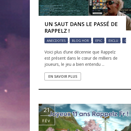
UN SAUT DANS LE PASSÉ DE
RAPPELZ !
ANECDOTES
,
BLOG HOR
,
EPIC
,
EXCLU
,
GAL
Voici plus d’une décennie que Rappelz
est présent dans le cœur de milliers de
joueurs, le jeu a bien entendu ...
EN SAVOIR PLUS
21
FÉV