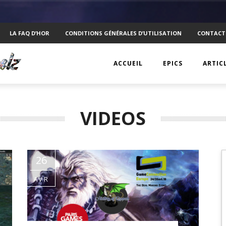
LA FAQ D’HOR
CONDITIONS GÉNÉRALES D’UTILISATION
CONTACT
ACCUEIL
EPICS
ARTIC
EPIC 1 : RAPPLER CR
KTS
VIDEOS
EPIC 2 : ABSOLUTE
ANECD
EPIC 3 : SIEGE FOR 
TECHN
26
EPIC 4 : REVOLUTIO
VISUEL
AVR
EPIC 5.1 : DRAGONI
PSYCH
EPIC 5.2 : DRAGONI
INTERV
EPIC 6.1 : NAVIS LA
MOBIL