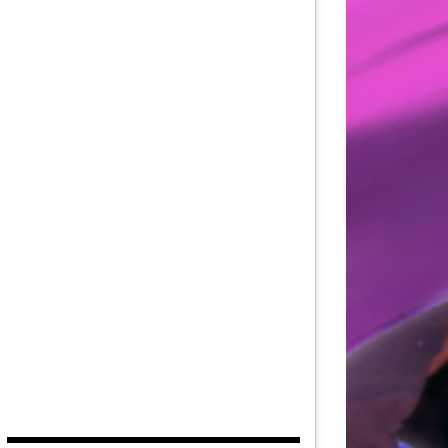
AU DE LA FORCE
DITION
EUVES DE DEVILDOM
OS
PAR
SAGAROTH
DE LA CITADELLE