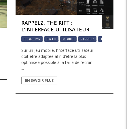
EPIC 9.3 : LE BERCE
RAPPELZ, THE RIFT :
EPIC 9.4 : THE EXPE
L’INTERFACE UTILISATEUR
AR
LERIANA
EPIC 9.5 : LES ÉPR
BLOG HOR
,
EXCLU
,
MOBILE
,
RAPPELZ
,
THE RIFT
,
VIDE
EPIC 9.6 : LE SIÈGE 
Sur un jeu mobile, l’interface utilisateur
doit être adaptée afin d’être la plus
optimisée possible à la taille de l’écran.
...
EN SAVOIR PLUS