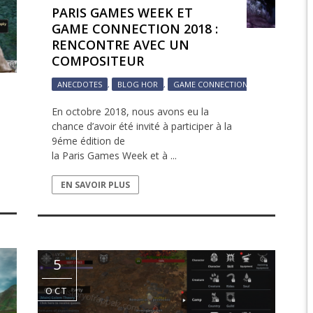
PARIS GAMES WEEK ET
EPIC 6.2 : GOLDEN
GAME CONNECTION 2018 :
RENCONTRE AVEC UN
EPIC 6.3 : RESURRE
COMPOSITEUR
EPIC 7.1 : BREATH 
ANECDOTES
,
BLOG HOR
,
GAME CONNECTION EUROPE
,
HOR
A
,
HISTOIRE
,
HISTOIREHOR
,
HOR
,
INTERNATIONAL
,
VIDEOS
PAR
SA
En octobre 2018, nous avons eu la
EPIC 7.2 : OBSESSI
chance d’avoir été invité à participer à la
EPIC 7.3 : THE TRIAL
9éme édition de
la Paris Games Week et à ...
EPIC 7.4 : ANCIEN H
EN SAVOIR PLUS
EPIC 8.1 : RAGE DU 
EPIC 8.2 : ABYSSES
EPIC 8.3 : PRÉSAGE
5
EPIC 9.1 : MASCARA
OCT
EPIC 9.2 : MONDES