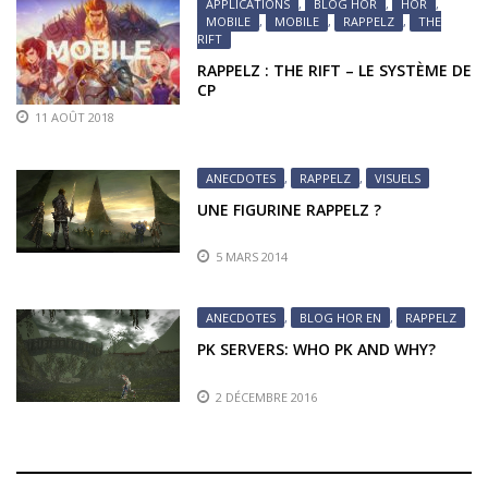
APPLICATIONS
,
BLOG HOR
,
HOR
,
MOBILE
,
MOBILE
,
RAPPELZ
,
THE
RIFT
RAPPELZ : THE RIFT – LE SYSTÈME DE
CP
11 AOÛT 2018
ANECDOTES
,
RAPPELZ
,
VISUELS
UNE FIGURINE RAPPELZ ?
5 MARS 2014
ANECDOTES
,
BLOG HOR EN
,
RAPPELZ
PK SERVERS: WHO PK AND WHY?
2 DÉCEMBRE 2016