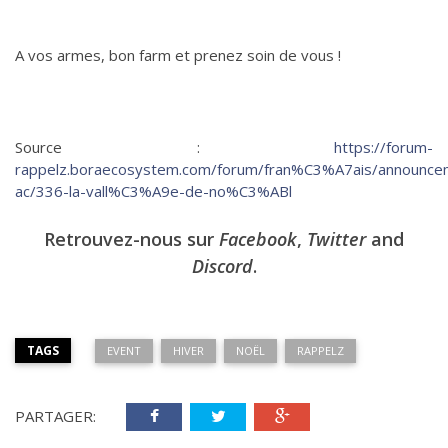
A vos armes, bon farm et prenez soin de vous !
Source :
https://forum-
rappelz.boraecosystem.com/forum/fran%C3%A7ais/announce
ac/336-la-vall%C3%A9e-de-no%C3%ABl
Retrouvez-nous sur
Facebook
,
Twitter
and
Discord
.
TAGS
EVENT
HIVER
NOËL
RAPPELZ
PARTAGER: