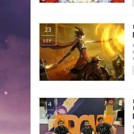
23
SEP
14
MAR