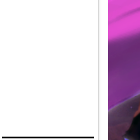
AU DE LA FORCE
DITION
EUVES DE DEVILDOM
DE LA CITADELLE
,
INTERVIEW
,
IRL
,
PGW
PAR
HISTORY OF RAPPELZ