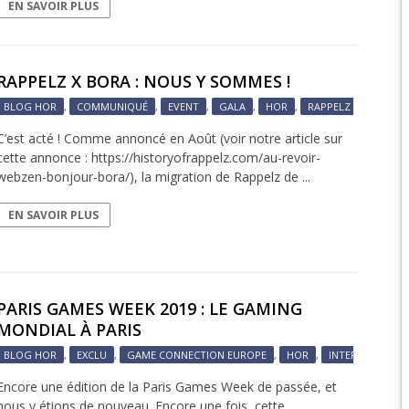
EN SAVOIR PLUS
EPIC 6.2 : GOLDEN
EPIC 6.3 : RESURRE
RAPPELZ X BORA : NOUS Y SOMMES !
BLOG HOR
,
COMMUNIQUÉ
,
EVENT
,
GALA
,
HOR
,
RAPPELZ
PAR
SA
EPIC 7.1 : BREATH 
C’est acté ! Comme annoncé en Août (voir notre article sur
EPIC 7.2 : OBSESSI
cette annonce : https://historyofrappelz.com/au-revoir-
webzen-bonjour-bora/), la migration de Rappelz de ...
EPIC 7.3 : THE TRIAL
EN SAVOIR PLUS
EPIC 7.4 : ANCIEN H
EPIC 8.1 : RAGE DU 
EPIC 8.2 : ABYSSES
PARIS GAMES WEEK 2019 : LE GAMING
MONDIAL À PARIS
EPIC 8.3 : PRÉSAGE
BLOG HOR
,
EXCLU
,
GAME CONNECTION EUROPE
,
HOR
,
INTERNATIONAL
EPIC 9.1 : MASCARA
Encore une édition de la Paris Games Week de passée, et
nous y étions de nouveau. Encore une fois, cette ...
EPIC 9.2 : MONDES