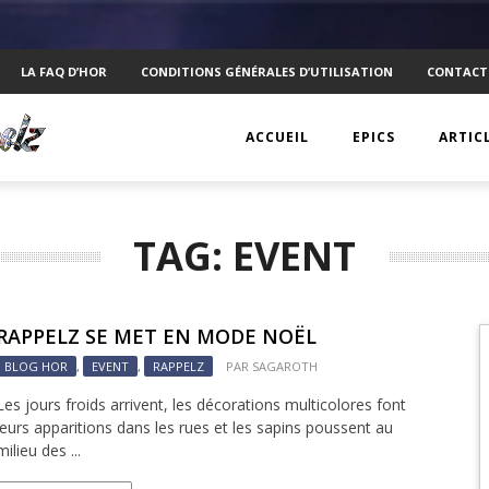
LA FAQ D’HOR
CONDITIONS GÉNÉRALES D’UTILISATION
CONTACT
ACCUEIL
EPICS
ARTIC
EPIC 1 : RAPPLER CR
KTS
TAG: EVENT
EPIC 2 : ABSOLUTE
ANECD
EPIC 3 : SIEGE FOR 
TECHN
RAPPELZ SE MET EN MODE NOËL
EPIC 4 : REVOLUTIO
VISUEL
BLOG HOR
,
EVENT
,
RAPPELZ
PAR
SAGAROTH
EPIC 5.1 : DRAGONI
PSYCH
Les jours froids arrivent, les décorations multicolores font
leurs apparitions dans les rues et les sapins poussent au
EPIC 5.2 : DRAGONI
INTERV
milieu des ...
EPIC 6.1 : NAVIS LA
MOBIL