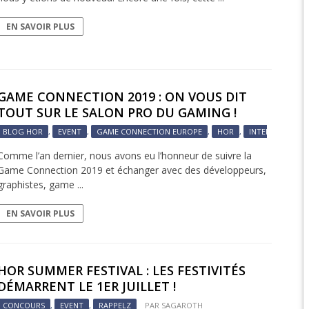
EN SAVOIR PLUS
EPIC 9.3 : LE BERCE
EPIC 9.4 : THE EXPE
EPIC 9.5 : LES ÉPR
GAME CONNECTION 2019 : ON VOUS DIT
TOUT SUR LE SALON PRO DU GAMING !
EPIC 9.6 : LE SIÈGE 
BLOG HOR
,
EVENT
,
GAME CONNECTION EUROPE
,
HOR
,
INTERNATIONAL
Comme l’an dernier, nous avons eu l’honneur de suivre la
Game Connection 2019 et échanger avec des développeurs,
graphistes, game ...
EN SAVOIR PLUS
HOR SUMMER FESTIVAL : LES FESTIVITÉS
DÉMARRENT LE 1ER JUILLET !
CONCOURS
,
EVENT
,
RAPPELZ
PAR
SAGAROTH