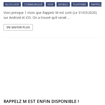
BLOG HOR
,
COMMUNIQUÉ
,
HOR
,
MOBILE
,
PLAYPARK
,
RAPPELZ
Voici presque 1 mois que Rappelz M est sorti (Le 31/03/2020)
sur Android et iOS. On a trouvé qu’il serait ...
EN SAVOIR PLUS
RAPPELZ M EST ENFIN DISPONIBLE !