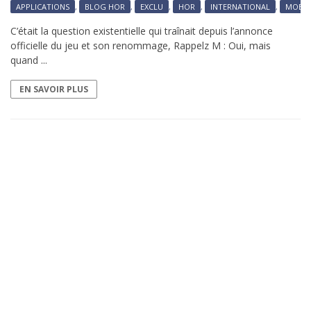
APPLICATIONS
,
BLOG HOR
,
EXCLU
,
HOR
,
INTERNATIONAL
,
MOBIL
C’était la question existentielle qui traînait depuis l’annonce
officielle du jeu et son renommage, Rappelz M : Oui, mais
quand ...
EN SAVOIR PLUS