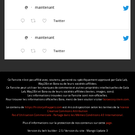
@
·
maintenant
Twitter
@
·
maintenant
Twitter
Ce Fansite n'est pas affilié avec, soutenu, parrainé ou spécifiquement approuvé par Gala Lab,
Way2Bit et Bora ou de leurs sociétés affiliées.
Ce Fansite peut utiliser les marques de commerce et autres propriétés intellectuelles de Gala
Lab, Way2Bit et Bora ou de leurs sociétés affiliées (textes, images, sons).
Les informations trouvées sur ce Fansite sont non-officielles.
Pour trouver les informations officielles Bora, merci de bien vouloir visiter
boraecosystem.com
.
Le contenu de
https://historyofrappelz.com
est mis à disposition selon les termes de la
licence
Creative Commons Attribution
Pas d'Utilisation Commerciale - Partage dans les Mêmes Conditions 4.0 International
.
Plus d'informations sur la protection de nos contenus sur cette
page
.
Version du belt builder - 2.5 / Version du site - Mango Update 3