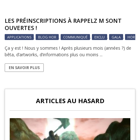
LES PRÉINSCRIPTIONS À RAPPELZ M SONT
OUVERTES !
APPLICATIONS
,
BLOG HOR
,
COMMUNIQUÉ
,
EXCLU
,
GALA
,
HOR
,
Ça y est ! Nous y sommes ! Après plusieurs mois (années ?) de
bêta, d’artworks, d’informations plus ou moins ...
EN SAVOIR PLUS
ARTICLES AU HASARD