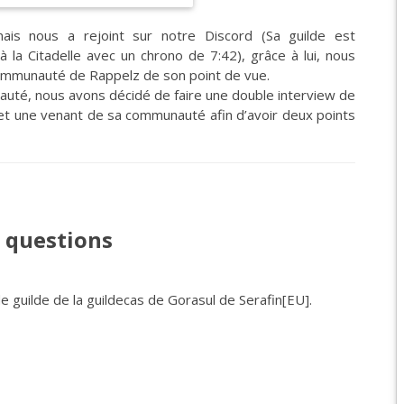
nais nous a rejoint sur notre Discord (Sa guilde est
EPIC 9.3 : LE BERCE
a Citadelle avec un chrono de 7:42), grâce à lui, nous
EPIC 9.4 : THE EXPE
communauté de Rappelz de son point de vue.
uté, nous avons décidé de faire une double interview de
EPIC 9.5 : LES ÉPR
, et une venant de sa communauté afin d’avoir deux points
EPIC 9.6 : LE SIÈGE 
 questions
de guilde de la guildecas de Gorasul de Serafin[EU].