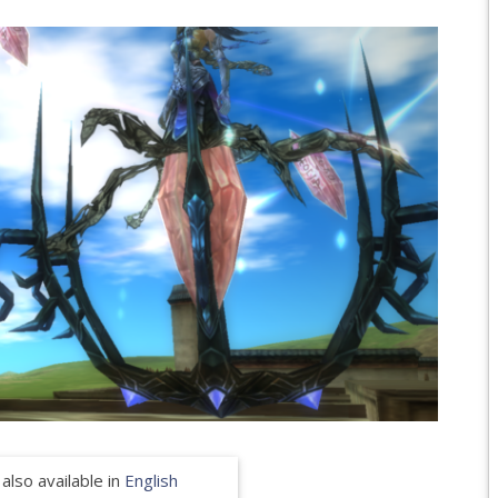
EPIC 6.2 : GOLDEN
EPIC 6.3 : RESURRE
EPIC 7.1 : BREATH 
EPIC 7.2 : OBSESSI
EPIC 7.3 : THE TRIAL
EPIC 7.4 : ANCIEN H
EPIC 8.1 : RAGE DU 
EPIC 8.2 : ABYSSES
EPIC 8.3 : PRÉSAGE
EPIC 9.1 : MASCARA
 also available in
English
EPIC 9.2 : MONDES