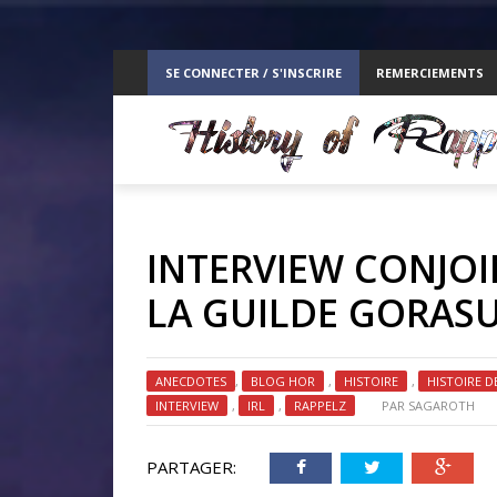
ppelz
SE CONNECTER / S'INSCRIRE
REMERCIEMENTS
RE
INTERVIEW CONJOI
LA GUILDE GORAS
ANECDOTES
,
BLOG HOR
,
HISTOIRE
,
HISTOIRE D
INTERVIEW
,
IRL
,
RAPPELZ
PAR
SAGAROTH
PARTAGER: