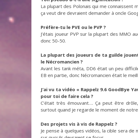
La plupart des Polonais qui me connaissent m’
ça veut dire devraient demander à oncle Goog
Préfère-tu le PVE ou le PVP ?
J’étais joueur PVP sur la plupart des MMO auq
donc 50-50.
La plupart des joueurs de ta guilde jouen
le Nécromancien ?
Avant les tank méta, DD6 était un peu difficile 
EB en partie, donc Nécromancien était le mei
J’ai vu ta vidéo « Rappelz 9.6 GoodBye Yavo
pour toi de faire cela ?
C’était très émouvant…. Ça peut être drôle
surtout quand je regarde le moment de notre 
Des projets vis à vis de Rappelz ?
Je pense à quelques vidéos, la cible sera de n
sur quoi ils devraient se focus.