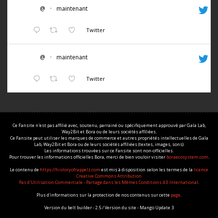
@
·
maintenant
Twitter
@
·
maintenant
Twitter
Ce Fansite n'est pas affilié avec, soutenu, parrainé ou spécifiquement approuvé par Gala Lab,
Way2Bit et Bora ou de leurs sociétés affiliées.
Ce Fansite peut utiliser les marques de commerce et autres propriétés intellectuelles de Gala
Lab, Way2Bit et Bora ou de leurs sociétés affiliées (textes, images, sons).
Les informations trouvées sur ce Fansite sont non-officielles.
Pour trouver les informations officielles Bora, merci de bien vouloir visiter
boraecosystem.com
.
Le contenu de
https://historyofrappelz.com
est mis à disposition selon les termes de la
licence
Creative Commons Attribution
Pas d'Utilisation Commerciale - Partage dans les Mêmes Conditions 4.0 International
.
Plus d'informations sur la protection de nos contenus sur cette
page
.
Version du belt builder - 2.5 / Version du site - Mango Update 3