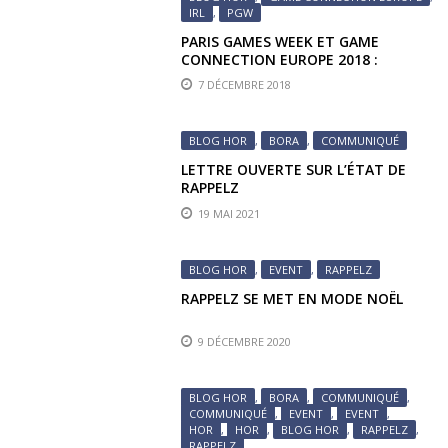
IRL
,
PGW
PARIS GAMES WEEK ET GAME
CONNECTION EUROPE 2018 :
INTRODUCTION
7 DÉCEMBRE 2018
BLOG HOR
,
BORA
,
COMMUNIQUÉ
LETTRE OUVERTE SUR L’ÉTAT DE
RAPPELZ
19 MAI 2021
BLOG HOR
,
EVENT
,
RAPPELZ
RAPPELZ SE MET EN MODE NOËL
9 DÉCEMBRE 2020
BLOG HOR
,
BORA
,
COMMUNIQUÉ
,
COMMUNIQUÉ
,
EVENT
,
EVENT
,
HOR
,
HOR
,
BLOG HOR
,
RAPPELZ
,
RAPPELZ