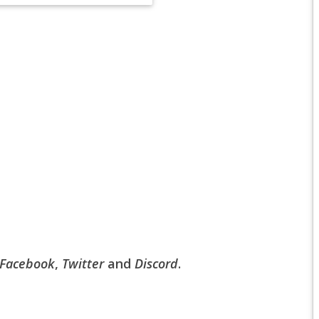
EPIC 6.2 : GOLDEN
EPIC 6.3 : RESURRE
EPIC 7.1 : BREATH 
EPIC 7.2 : OBSESSI
EPIC 7.3 : THE TRIAL
EPIC 7.4 : ANCIEN H
EPIC 8.1 : RAGE DU 
EPIC 8.2 : ABYSSES
EPIC 8.3 : PRÉSAGE
Facebook
,
Twitter
and
Discord
.
EPIC 9.1 : MASCARA
EPIC 9.2 : MONDES