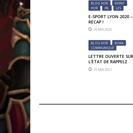
BLOG HOR
,
EVENT
,
HOR
,
IRL
,
LES
E-SPORT LYON 2020 –
RECAP !
26 MAI 2020
BLOG HOR
,
BORA
,
COMMUNIQUÉ
LETTRE OUVERTE SU
L’ÉTAT DE RAPPELZ
19 MAI 2021