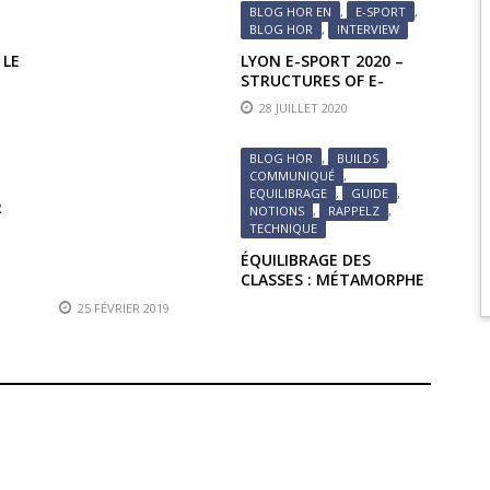
BLOG HOR EN
,
E-SPORT
,
BLOG HOR
,
INTERVIEW
 LE
LYON E-SPORT 2020 –
STRUCTURES OF E-
SPORT
28 JUILLET 2020
BLOG HOR
,
BUILDS
,
COMMUNIQUÉ
,
EQUILIBRAGE
,
GUIDE
,
R
NOTIONS
,
RAPPELZ
,
TECHNIQUE
ÉQUILIBRAGE DES
CLASSES : MÉTAMORPHE
25 FÉVRIER 2019