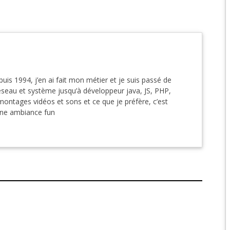
EPIC 9.3 : LE BERCE
EPIC 9.4 : THE EXPE
EPIC 9.5 : LES ÉPR
puis 1994, j’en ai fait mon métier et je suis passé de
EPIC 9.6 : LE SIÈGE 
éseau et système jusqu’à développeur java, JS, PHP,
montages vidéos et sons et ce que je préfère, c’est
une ambiance fun