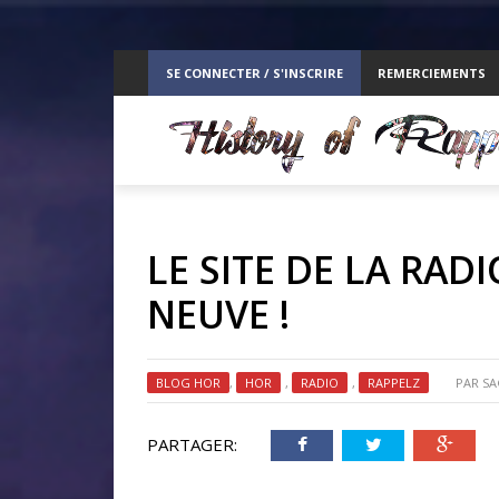
ppelz
SE CONNECTER / S'INSCRIRE
REMERCIEMENTS
RE
LE SITE DE LA RAD
NEUVE !
BLOG HOR
,
HOR
,
RADIO
,
RAPPELZ
PAR
SA
PARTAGER: