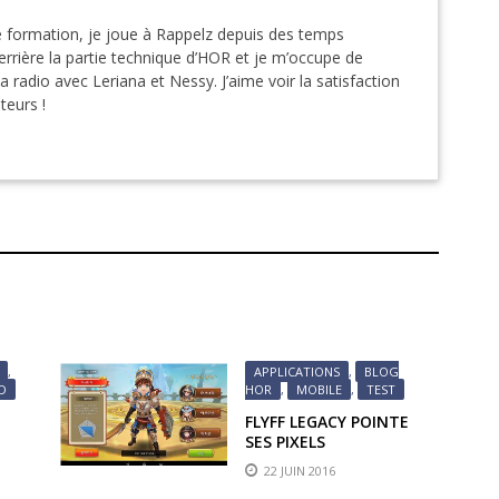
 formation, je joue à Rappelz depuis des temps
rière la partie technique d’HOR et je m’occupe de
la radio avec Leriana et Nessy. J’aime voir la satisfaction
ateurs !
,
APPLICATIONS
,
BLOG
D
HOR
,
MOBILE
,
TEST
FLYFF LEGACY POINTE
SES PIXELS
!
22 JUIN 2016