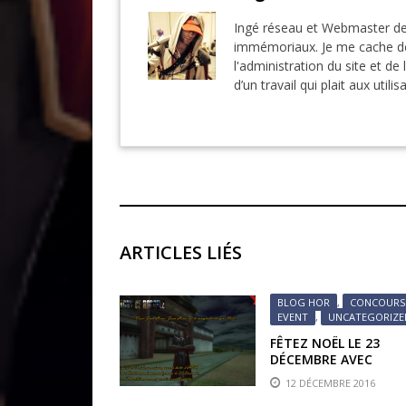
Ingé réseau et Webmaster de
immémoriaux. Je me cache der
l'administration du site et de 
d’un travail qui plait aux utilis
ARTICLES LIÉS
BLOG HOR
,
CONCOURS
EVENT
,
UNCATEGORIZE
FÊTEZ NOËL LE 23
DÉCEMBRE AVEC
HISTORY OF RAPPELZ 
12 DÉCEMBRE 2016
TIRAGE AU SORT ET