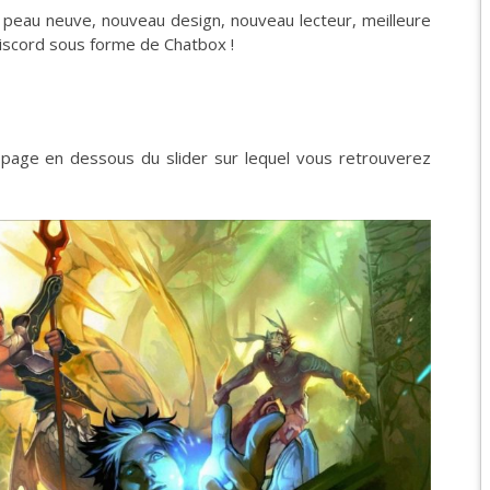
 peau neuve, nouveau design, nouveau lecteur, meilleure
 Discord sous forme de Chatbox !
EPIC 9.3 : LE BERCE
EPIC 9.4 : THE EXPE
EPIC 9.5 : LES ÉPR
 page en dessous du slider sur lequel vous retrouverez
EPIC 9.6 : LE SIÈGE 