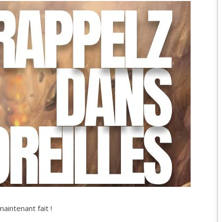
EPIC 6.2 : GOLDEN
EPIC 6.3 : RESURRE
EPIC 7.1 : BREATH 
EPIC 7.2 : OBSESSI
EPIC 7.3 : THE TRIAL
EPIC 7.4 : ANCIEN H
EPIC 8.1 : RAGE DU 
EPIC 8.2 : ABYSSES
EPIC 8.3 : PRÉSAGE
EPIC 9.1 : MASCARA
aintenant fait !
EPIC 9.2 : MONDES