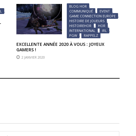
 !
BLOG HOR
,
RL
,
COMMUNIQUÉ
,
EVENT
,
GAME CONNECTION EUROPE
,
HISTOIRE DE JOUEURS
,
T
HISTOIREHOR
,
HOR
,
INTERNATIONAL
,
IRL
,
PGW
,
RAPPELZ
EXCELLENTE ANNÉE 2020 À VOUS : JOYEUX
GAMERS !
2 JANVIER 2020