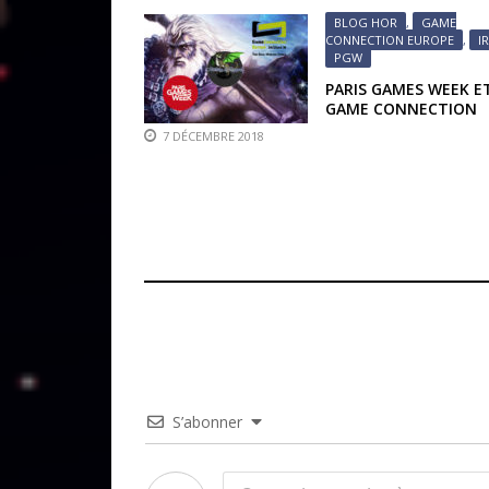
GROS LOTS À GAGNER
BLOG HOR
,
GAME
CONNECTION EUROPE
,
I
PGW
PARIS GAMES WEEK E
GAME CONNECTION
EUROPE 2018 :
7 DÉCEMBRE 2018
INTRODUCTION
S’abonner