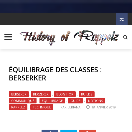
ÉQUILIBRAGE DES CLASSES :
BERSERKER
BERSEKER
,
BERZEKER
,
BLOG HOR
,
BUILDS
,
COMMUNIQUÉ
,
EQUILIBRAGE
,
GUIDE
,
NOTIONS
,
RAPPELZ
,
TECHNIQUE
PAR
LERIANA
18 JANVIER 2019