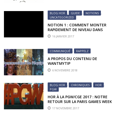
BLOG HOR
,
GUIDE
,
NOTIONS
,
UNCATEGORIZED
NOTION 1 : COMMENT MONTER
RAPIDEMENT DE NIVEAU DANS
RAPPELZ ? JE VEUX PASSER MAÎTRE !
16 JANVIER 2017
COMMUNIQUÉ
,
RAPPELZ
A PROPOS DU CONTENU DE
WANTMYTIP
6 NOVEMBRE 2018
BLOG HOR
,
CHRONIQUES
,
HOR
,
PGW
HOR À LA PGW/CGE 2017 : NOTRE
RETOUR SUR LA PARIS GAMES WEEK
2017 !
17 NOVEMBRE 2017