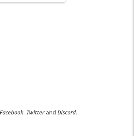
EPIC 6.2 : GOLDEN
EPIC 6.3 : RESURRE
EPIC 7.1 : BREATH 
EPIC 7.2 : OBSESSI
EPIC 7.3 : THE TRIAL
EPIC 7.4 : ANCIEN H
EPIC 8.1 : RAGE DU 
EPIC 8.2 : ABYSSES
EPIC 8.3 : PRÉSAGE
Facebook
,
Twitter
and
Discord
.
EPIC 9.1 : MASCARA
EPIC 9.2 : MONDES