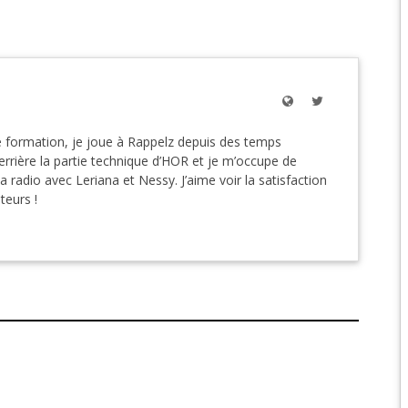
EPIC 9.3 : LE BERCE
EPIC 9.4 : THE EXPE
EPIC 9.5 : LES ÉPR
 formation, je joue à Rappelz depuis des temps
EPIC 9.6 : LE SIÈGE 
rière la partie technique d’HOR et je m’occupe de
la radio avec Leriana et Nessy. J’aime voir la satisfaction
ateurs !