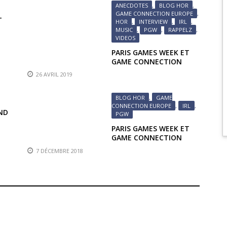
ANECDOTES
,
BLOG HOR
,
GAME CONNECTION EUROPE
,
T
HOR
,
INTERVIEW
,
IRL
,
MUSIC
,
PGW
,
RAPPELZ
,
US
VIDEOS
PARIS GAMES WEEK ET
GAME CONNECTION
2018 : RENCONTRE AVEC
26 AVRIL 2019
UN COMPOSITEUR
BLOG HOR
,
GAME
CONNECTION EUROPE
,
IRL
,
ND
PGW
PARIS GAMES WEEK ET
GAME CONNECTION
EUROPE 2018 :
7 DÉCEMBRE 2018
INTRODUCTION