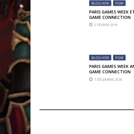
BLOG HOR
,
PGW
PARIS GAMES WEEK E
GAME CONNECTION
2018 : METRO EXODI
2 FÉVRIER 2019
BLOG HOR
,
PGW
PARIS GAMES WEEK A
GAME CONNECTION
EUROPE 2018:
7 DÉCEMBRE 2018
INTRODUCTION