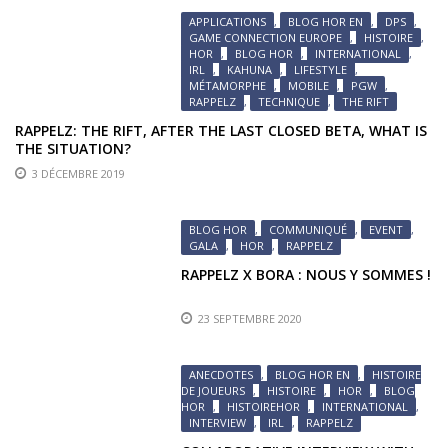
APPLICATIONS
,
BLOG HOR EN
,
DPS
,
GAME CONNECTION EUROPE
,
HISTOIRE
,
HOR
,
BLOG HOR
,
INTERNATIONAL
,
IRL
,
KAHUNA
,
LIFESTYLE
,
MÉTAMORPHE
,
MOBILE
,
PGW
,
RAPPELZ
,
TECHNIQUE
,
THE RIFT
RAPPELZ: THE RIFT, AFTER THE LAST CLOSED BETA, WHAT IS
THE SITUATION?
3 DÉCEMBRE 2019
BLOG HOR
,
COMMUNIQUÉ
,
EVENT
,
GALA
,
HOR
,
RAPPELZ
RAPPELZ X BORA : NOUS Y SOMMES !
23 SEPTEMBRE 2020
ANECDOTES
,
BLOG HOR EN
,
HISTOIRE
DE JOUEURS
,
HISTOIRE
,
HOR
,
BLOG
HOR
,
HISTOIREHOR
,
INTERNATIONAL
,
INTERVIEW
,
IRL
,
RAPPELZ