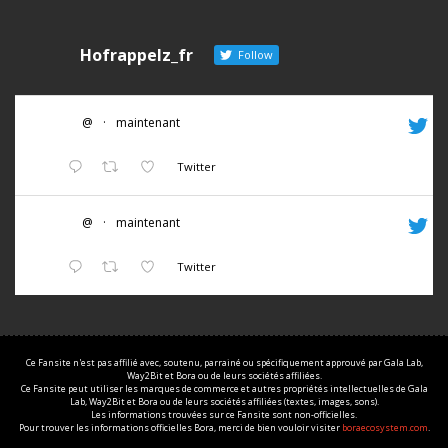
Hofrappelz_fr
Follow
@
·
maintenant
Twitter
@
·
maintenant
Twitter
Ce Fansite n'est pas affilié avec, soutenu, parrainé ou spécifiquement approuvé par Gala Lab,
Way2Bit et Bora ou de leurs sociétés affiliées.
Ce Fansite peut utiliser les marques de commerce et autres propriétés intellectuelles de Gala
Lab, Way2Bit et Bora ou de leurs sociétés affiliées (textes, images, sons).
Les informations trouvées sur ce Fansite sont non-officielles.
Pour trouver les informations officielles Bora, merci de bien vouloir visiter
boraecosystem.com
.