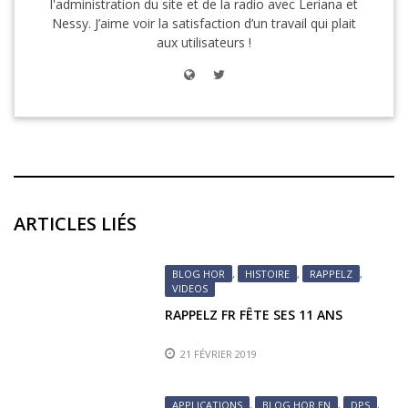
l'administration du site et de la radio avec Leriana et
Nessy. J’aime voir la satisfaction d’un travail qui plait
aux utilisateurs !
ARTICLES LIÉS
BLOG HOR
,
HISTOIRE
,
RAPPELZ
,
VIDEOS
RAPPELZ FR FÊTE SES 11 ANS
21 FÉVRIER 2019
APPLICATIONS
,
BLOG HOR EN
,
DPS
,