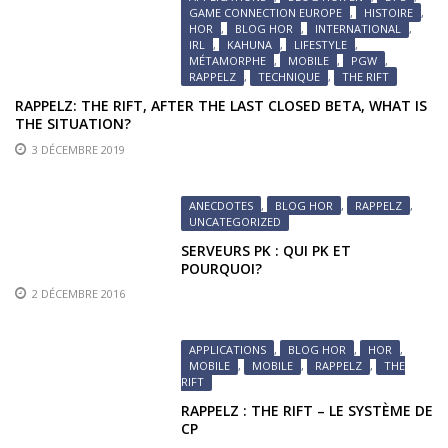
GAME CONNECTION EUROPE
,
HISTOIRE
,
HOR
,
BLOG HOR
,
INTERNATIONAL
,
IRL
,
KAHUNA
,
LIFESTYLE
,
MÉTAMORPHE
,
MOBILE
,
PGW
,
RAPPELZ
,
TECHNIQUE
,
THE RIFT
RAPPELZ: THE RIFT, AFTER THE LAST CLOSED BETA, WHAT IS
THE SITUATION?
3 DÉCEMBRE 2019
ANECDOTES
,
BLOG HOR
,
RAPPELZ
,
UNCATEGORIZED
SERVEURS PK : QUI PK ET
POURQUOI?
2 DÉCEMBRE 2016
APPLICATIONS
,
BLOG HOR
,
HOR
,
MOBILE
,
MOBILE
,
RAPPELZ
,
THE
RIFT
RAPPELZ : THE RIFT – LE SYSTÈME DE
CP