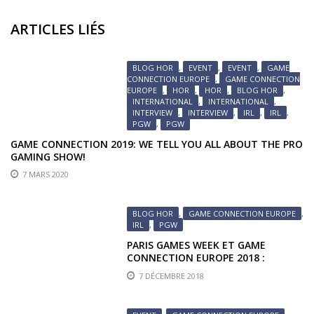
ARTICLES LIÉS
BLOG HOR
,
EVENT
,
EVENT
,
GAME
CONNECTION EUROPE
,
GAME CONNECTION
EUROPE
,
HOR
,
HOR
,
BLOG HOR
,
INTERNATIONAL
,
INTERNATIONAL
,
INTERVIEW
,
INTERVIEW
,
IRL
,
IRL
,
PGW
,
PGW
GAME CONNECTION 2019: WE TELL YOU ALL ABOUT THE PRO
GAMING SHOW!
7 MARS 2020
BLOG HOR
,
GAME CONNECTION EUROPE
,
IRL
,
PGW
PARIS GAMES WEEK ET GAME
CONNECTION EUROPE 2018 :
INTRODUCTION
7 DÉCEMBRE 2018