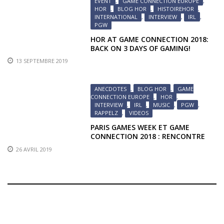
EVENT
,
GAME CONNECTION EUROPE
,
HOR
,
BLOG HOR
,
HISTOIREHOR
,
INTERNATIONAL
,
INTERVIEW
,
IRL
,
PGW
HOR AT GAME CONNECTION 2018:
BACK ON 3 DAYS OF GAMING!
13 SEPTEMBRE 2019
ANECDOTES
,
BLOG HOR
,
GAME
CONNECTION EUROPE
,
HOR
,
INTERVIEW
,
IRL
,
MUSIC
,
PGW
,
RAPPELZ
,
VIDEOS
PARIS GAMES WEEK ET GAME
CONNECTION 2018 : RENCONTRE
AVEC UN COMPOSITEUR
26 AVRIL 2019