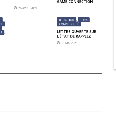
GAME CONNECTION
2018 : MEETUP WITH A
26 AVRIL 2019
COMPOSER
R
,
BLOG HOR
,
BORA
,
PE
,
COMMUNIQUÉ
,
LETTRE OUVERTE SUR
LZ
,
L’ÉTAT DE RAPPELZ
19 MAI 2021
T
VEC