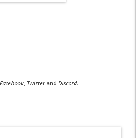
EPIC 6.2 : GOLDEN
EPIC 6.3 : RESURRE
EPIC 7.1 : BREATH 
EPIC 7.2 : OBSESSI
EPIC 7.3 : THE TRIAL
EPIC 7.4 : ANCIEN H
Facebook
,
Twitter
and
Discord
.
EPIC 8.1 : RAGE DU 
EPIC 8.2 : ABYSSES
EPIC 8.3 : PRÉSAGE
EPIC 9.1 : MASCARA
EPIC 9.2 : MONDES