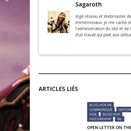
Sagaroth
Ingé réseau et Webmaster de
immémoriaux. Je me cache der
l'administration du site et de 
d’un travail qui plait aux utilis
ARTICLES LIÉS
BLOG HOR EN
,
COMMUNIQUÉ
,
HISTOI
HOR
,
BLOG HOR
,
HISTOIREHOR
,
IRL
OPEN LETTER ON TH