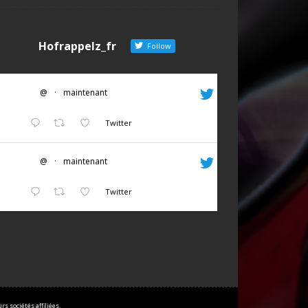
Hofrappelz_fr
Follow
@
·
maintenant
Twitter
@
·
maintenant
Twitter
s sociétés affiliées.