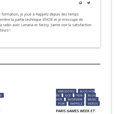
EPIC 9.3 : LE BERCE
 formation, je joue à Rappelz depuis des temps
rière la partie technique d’HOR et je m’occupe de
EPIC 9.4 : THE EXPE
la radio avec Leriana et Nessy. J’aime voir la satisfaction
ateurs !
EPIC 9.5 : LES ÉPR
EPIC 9.6 : LE SIÈGE 
ANECDOTES
,
BLOG HOR
RE
,
EN
,
GCE
,
HOR
,
BLOG
HOR
,
INTERVIEW
,
MUSIC
,
PGW
,
RAPPELZ
,
VIDEOS
E
PARIS GAMES WEEK ET