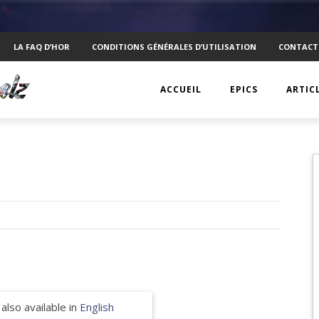
LA FAQ D’HOR
CONDITIONS GÉNÉRALES D’UTILISATION
CONTACT
ACCUEIL
EPICS
ARTIC
EPIC 1 : RAPPLER CR
KTS
EPIC 2 : ABSOLUTE
ANECD
EPIC 3 : SIEGE FOR 
TECHN
EPIC 4 : REVOLUTIO
VISUEL
EPIC 5.1 : DRAGONI
PSYCH
EPIC 5.2 : DRAGONI
INTERV
 also available in
English
EPIC 6.1 : NAVIS LA
MOBIL