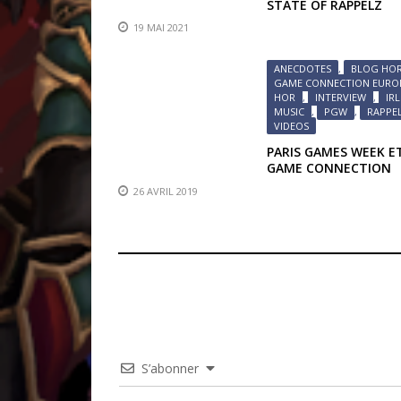
STATE OF RAPPELZ
19 MAI 2021
ANECDOTES
,
BLOG HO
GAME CONNECTION EURO
HOR
,
INTERVIEW
,
IRL
MUSIC
,
PGW
,
RAPPE
VIDEOS
PARIS GAMES WEEK E
GAME CONNECTION
2018 : RENCONTRE A
26 AVRIL 2019
UN COMPOSITEUR
S’abonner