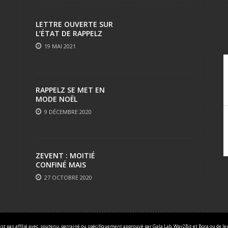
LETTRE OUVERTE SUR
L’ÉTAT DE RAPPELZ
19 MAI 2021
RAPPELZ SE MET EN
MODE NOËL
9 DÉCEMBRE 2020
ZEVENT : MOITIÉ
CONFINÉ MAIS
TOUJOURS AUSSI FUN
27 OCTOBRE 2020
est pas affilié avec, soutenu, parrainé ou spécifiquement approuvé par Gala Lab, Way2Bit et Bora ou de leur