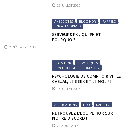
28 JUILLET 2020
ANECDOTES
,
BLOG HOR
,
RAPPELZ
,
UNCATEGORIZED
SERVEURS PK : QUI PK ET
POURQUOI?
2 DÉCEMBRE 2016
BLOG HOR
,
CHRONIQUES
,
PSYCHOLOGIE DE COMPTOIR
PSYCHOLOGIE DE COMPTOIR VI : LE
CASUAL, LE GEEK ET LE NOLIFE
(DERNIER ARTICLE!)
13 JUILLET 2016
APPLICATIONS
,
HOR
,
RAPPELZ
RETROUVEZ L’ÉQUIPE HOR SUR
NOTRE DISCORD !
25 AOÛT 2017