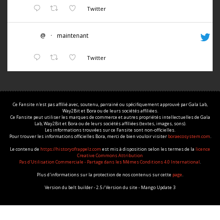
Twitter
@
·
maintenant
Twitter
Ce Fansite n'est pas affilié avec, soutenu, parrainé ou spécifiquement approuvé par Gala Lab,
Way2Bit et Bora ou de leurs sociétés affiliées.
Ce Fansite peut utiliser les marques de commerce et autres propriétés intellectuelles de Gala
Lab, Way2Bit et Bora ou de leurs sociétés affiliées (textes, images, sons).
Les informations trouvées sur ce Fansite sont non-officielles.
Pour trouver les informations officielles Bora, merci de bien vouloir visiter
boraecosystem.com
.
Le contenu de
https://historyofrappelz.com
est mis à disposition selon les termes de la
licence
Creative Commons Attribution
Pas d'Utilisation Commerciale - Partage dans les Mêmes Conditions 4.0 International
.
Plus d'informations sur la protection de nos contenus sur cette
page
.
Version du belt builder - 2.5 / Version du site - Mango Update 3