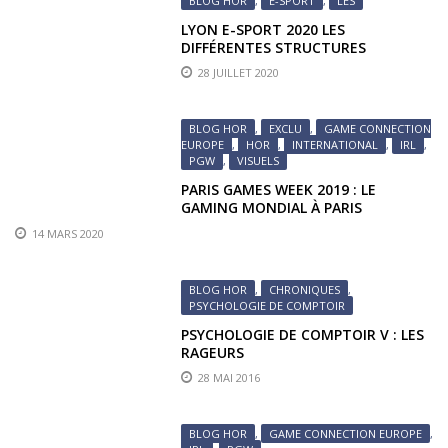
BLOG HOR
,
E-SPORT
,
LES
LYON E-SPORT 2020 LES
DIFFÉRENTES STRUCTURES
28 JUILLET 2020
BLOG HOR
,
EXCLU
,
GAME CONNECTION
EUROPE
,
HOR
,
INTERNATIONAL
,
IRL
,
PGW
,
VISUELS
PARIS GAMES WEEK 2019 : LE
GAMING MONDIAL À PARIS
14 MARS 2020
BLOG HOR
,
CHRONIQUES
,
PSYCHOLOGIE DE COMPTOIR
PSYCHOLOGIE DE COMPTOIR V : LES
RAGEURS
28 MAI 2016
BLOG HOR
,
GAME CONNECTION EUROPE
,