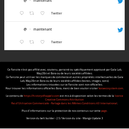
@
·
maintenant
Twitter
@
·
maintenant
Twitter
Ce Fansite n'est pas affilié avec, soutenu, parrainé ou spécifiquement approuvé par Gala Lab,
Way2Bit et Bora ou de leurs sociétés affiliées.
Ce Fansite peut utiliser les marques de commerce et autres propriétés intellectuelles de Gala
Lab, Way2Bit et Bora ou de leurs sociétés affiliées (textes, images, sons).
Les informations trouvées sur ce Fansite sont non-officielles.
Pour trouver les informations officielles Bora, merci de bien vouloir visiter
boraecosystem.com
.
Le contenu de
https://historyofrappelz.com
est mis à disposition selon les termes de la
licence
Creative Commons Attribution
Pas d'Utilisation Commerciale - Partage dans les Mêmes Conditions 4.0 International
.
Plus d'informations sur la protection de nos contenus sur cette
page
.
Version du belt builder - 2.5 / Version du site - Mango Update 3