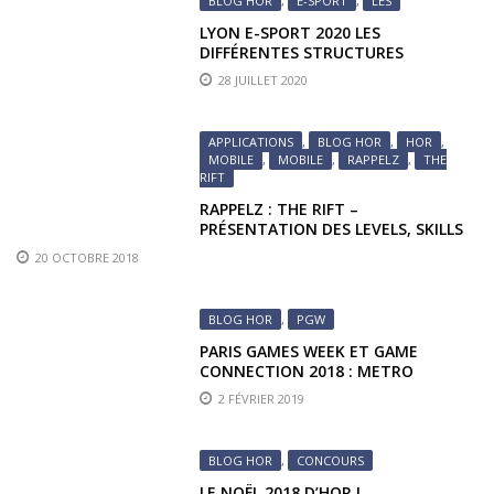
BLOG HOR
,
E-SPORT
,
LES
LYON E-SPORT 2020 LES
DIFFÉRENTES STRUCTURES
28 JUILLET 2020
APPLICATIONS
,
BLOG HOR
,
HOR
,
MOBILE
,
MOBILE
,
RAPPELZ
,
THE
RIFT
RAPPELZ : THE RIFT –
PRÉSENTATION DES LEVELS, SKILLS
ET MONTURES
20 OCTOBRE 2018
BLOG HOR
,
PGW
PARIS GAMES WEEK ET GAME
CONNECTION 2018 : METRO
EXODIUS
2 FÉVRIER 2019
BLOG HOR
,
CONCOURS
LE NOËL 2018 D’HOR !