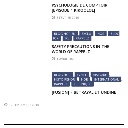
PSYCHOLOGIE DE COMPTOIR
[EPISODE 1 KIKOOLOL]
3 FÉVRIER 2016
BLOG HOR EN
,
EXCLU
,
HOR
,
BLOG
HOR
,
IRL
,
RAPPELZ
SAFETY PRECAUTIONS IN THE
WORLD OF RAPPELZ
1 AVRIL 2020
BLOG HOR
,
EVENT
,
HISTOIRE
,
HISTOIREHOR
,
HOR
,
INTERNATIONAL
,
RAPPELZ
,
TECHNIQUE
[FUSION] – BETRAYAL ET UNDINE
12 SEPTEMBRE 2018