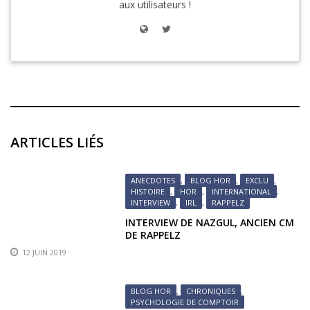
aux utilisateurs !
ARTICLES LIÉS
ANECDOTES
,
BLOG HOR
,
EXCLU
,
HISTOIRE
,
HOR
,
INTERNATIONAL
,
INTERVIEW
,
IRL
,
RAPPELZ
INTERVIEW DE NAZGUL, ANCIEN CM
DE RAPPELZ
12 JUIN 2019
BLOG HOR
,
CHRONIQUES
,
PSYCHOLOGIE DE COMPTOIR