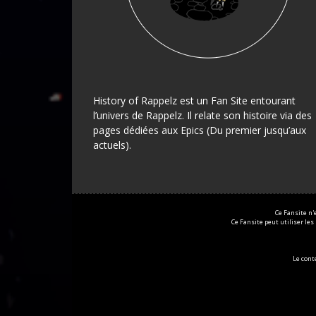
History of Rappelz est un Fan Site entourant
l’univers de Rappelz. Il relate son histoire via des
pages dédiées aux Epics (Du premier jusqu’aux
actuels).
Ce Fansite n'
Ce Fansite peut utiliser les
Le con