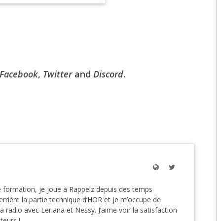
EPIC 6.2 : GOLDEN
EPIC 6.3 : RESURRE
EPIC 7.1 : BREATH 
Facebook
,
Twitter
and
Discord
.
EPIC 7.2 : OBSESSI
EPIC 7.3 : THE TRIAL
EPIC 7.4 : ANCIEN H
EPIC 8.1 : RAGE DU 
EPIC 8.2 : ABYSSES
EPIC 8.3 : PRÉSAGE
 formation, je joue à Rappelz depuis des temps
rière la partie technique d’HOR et je m’occupe de
EPIC 9.1 : MASCARA
la radio avec Leriana et Nessy. J’aime voir la satisfaction
ateurs !
EPIC 9.2 : MONDES