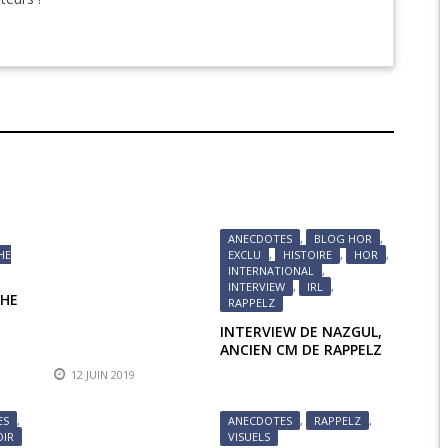
EPIC 9.3 : LE BERCE
EPIC 9.4 : THE EXPE
EPIC 9.5 : LES ÉPR
EPIC 9.6 : LE SIÈGE 
ANECDOTES
,
BLOG HOR
,
HE
EXCLU
,
HISTOIRE
,
HOR
,
INTERNATIONAL
,
INTERVIEW
,
IRL
,
THE
RAPPELZ
INTERVIEW DE NAZGUL,
ANCIEN CM DE RAPPELZ
12 JUIN 2019
ES
,
ANECDOTES
,
RAPPELZ
,
OIR
VISUELS