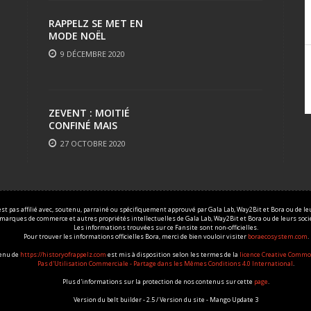
RAPPELZ SE MET EN
MODE NOËL
9 DÉCEMBRE 2020
ZEVENT : MOITIÉ
CONFINÉ MAIS
TOUJOURS AUSSI FUN
27 OCTOBRE 2020
est pas affilié avec, soutenu, parrainé ou spécifiquement approuvé par Gala Lab, Way2Bit et Bora ou de leur
 marques de commerce et autres propriétés intellectuelles de Gala Lab, Way2Bit et Bora ou de leurs sociét
Les informations trouvées sur ce Fansite sont non-officielles.
Pour trouver les informations officielles Bora, merci de bien vouloir visiter
boraecosystem.com
.
tenu de
https://historyofrappelz.com
est mis à disposition selon les termes de la
licence Creative Commo
Pas d'Utilisation Commerciale - Partage dans les Mêmes Conditions 4.0 International
.
Plus d'informations sur la protection de nos contenus sur cette
page
.
Version du belt builder - 2.5 / Version du site - Mango Update 3