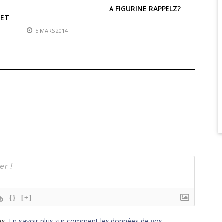
A FIGURINE RAPPELZ?
LET
5 MARS 2014
{}
[+]
es.
En savoir plus sur comment les données de vos