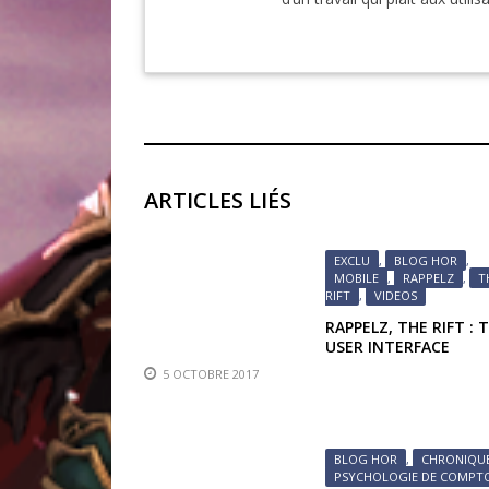
ARTICLES LIÉS
EXCLU
,
BLOG HOR
,
MOBILE
,
RAPPELZ
,
T
RIFT
,
VIDEOS
RAPPELZ, THE RIFT : 
USER INTERFACE
5 OCTOBRE 2017
BLOG HOR
,
CHRONIQU
PSYCHOLOGIE DE COMPT