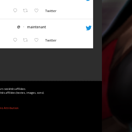
Twitter
@
·
maintenant
Twitter
s sociétés affiliées.
és affiliées (textes, images, sons).
ns Attribution