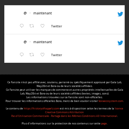
@
·
maintenant
Twitter
@
·
maintenant
Twitter
Ce Fansite n'est pas affilié avec, soutenu, parrainé ou spécifiquement approuvé par Gala Lab,
Way2Bit et Bora ou de leurs sociétés affiliées.
Ce Fansite peut utiliser les marques de commerce et autres propriétés intellectuelles de Gala
Lab, Way2Bit et Bora ou de leurs sociétés affiliées (textes, images, sons).
Les informations trouvées sur ce Fansite sont non-officielles.
Pour trouver les informations officielles Bora, merci de bien vouloir visiter
boraecosystem.com
.
Le contenu de
https://historyofrappelz.com
est mis à disposition selon les termes de la
licence
Creative Commons Attribution
Pas d'Utilisation Commerciale - Partage dans les Mêmes Conditions 4.0 International
.
Plus d'informations sur la protection de nos contenus sur cette
page
.