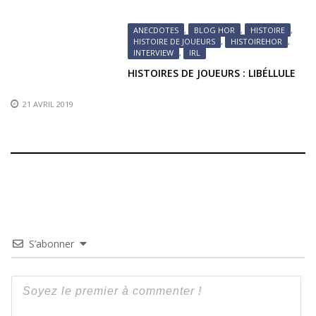
ANECDOTES
,
BLOG HOR
,
HISTOIRE
,
HISTOIRE DE JOUEURS
,
HISTOIREHOR
,
INTERVIEW
,
IRL
HISTOIRES DE JOUEURS : LIBÉLLULE
21 AVRIL 2019
S’abonner