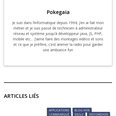
Pokegaia
Je suis dans l’informatique depuis 1994, j’en ai fait mon
métier et je suis passé de technicien à administrateur
réseau et système jusqu’à développeur java, JS, PHP,
mobile etc… J’aime faire des montages vidéos et sons
et ce que je préfère, c’est animer la radio pour garder
une ambiance fun
ARTICLES LIÉS
APPLICATIONS
,
BLOG HOR
,
COMMUNIQUÉ
,
EXCLU
,
HISTOIREHOR
,