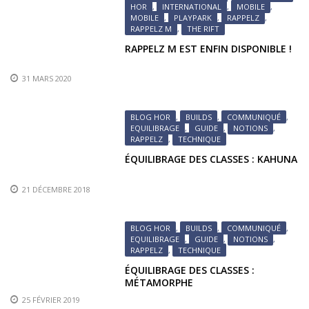
HOR
,
INTERNATIONAL
,
MOBILE
,
MOBILE
,
PLAYPARK
,
RAPPELZ
,
RAPPELZ M
,
THE RIFT
RAPPELZ M EST ENFIN DISPONIBLE !
31 MARS 2020
BLOG HOR
,
BUILDS
,
COMMUNIQUÉ
,
EQUILIBRAGE
,
GUIDE
,
NOTIONS
,
RAPPELZ
,
TECHNIQUE
ÉQUILIBRAGE DES CLASSES : KAHUNA
21 DÉCEMBRE 2018
BLOG HOR
,
BUILDS
,
COMMUNIQUÉ
,
EQUILIBRAGE
,
GUIDE
,
NOTIONS
,
RAPPELZ
,
TECHNIQUE
ÉQUILIBRAGE DES CLASSES :
MÉTAMORPHE
25 FÉVRIER 2019