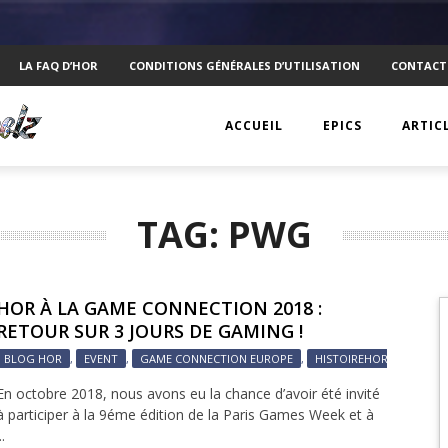
LA FAQ D’HOR
CONDITIONS GÉNÉRALES D’UTILISATION
CONTACT
ACCUEIL
EPICS
ARTIC
EPIC 1 : RAPPLER CR
KTS
TAG: PWG
EPIC 2 : ABSOLUTE
ANECD
EPIC 3 : SIEGE FOR 
TECHN
HOR À LA GAME CONNECTION 2018 :
EPIC 4 : REVOLUTIO
VISUEL
RETOUR SUR 3 JOURS DE GAMING !
BLOG HOR
,
EVENT
,
GAME CONNECTION EUROPE
,
HISTOIREHOR
,
HOR
EPIC 5.1 : DRAGONI
PSYCH
En octobre 2018, nous avons eu la chance d’avoir été invité
EPIC 5.2 : DRAGONI
INTERV
à participer à la 9éme édition de la Paris Games Week et à
..
EPIC 6.1 : NAVIS LA
MOBIL