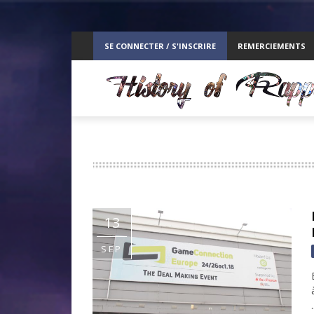
ppelz
SE CONNECTER / S'INSCRIRE
REMERCIEMENTS
RE
13
SEP
.