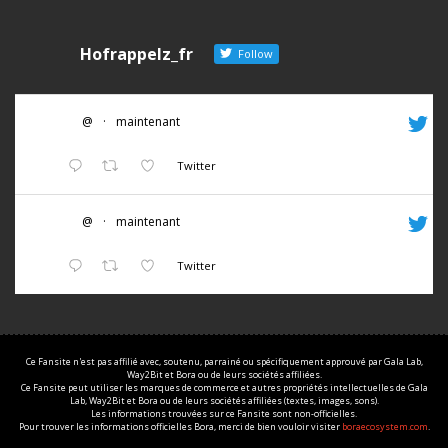
Hofrappelz_fr
Follow
@
·
maintenant
Twitter
@
·
maintenant
Twitter
Ce Fansite n'est pas affilié avec, soutenu, parrainé ou spécifiquement approuvé par Gala Lab,
Way2Bit et Bora ou de leurs sociétés affiliées.
Ce Fansite peut utiliser les marques de commerce et autres propriétés intellectuelles de Gala
Lab, Way2Bit et Bora ou de leurs sociétés affiliées (textes, images, sons).
Les informations trouvées sur ce Fansite sont non-officielles.
Pour trouver les informations officielles Bora, merci de bien vouloir visiter
boraecosystem.com
.