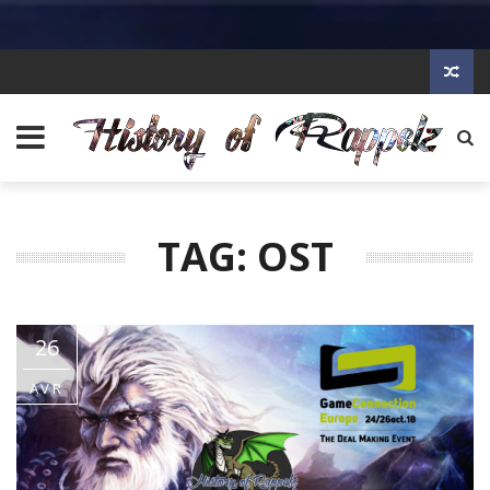
TAG: OST
26
AVR