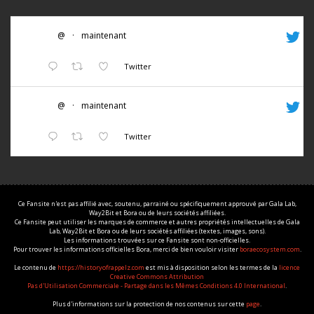
@
·
maintenant
Twitter
@
·
maintenant
Twitter
Ce Fansite n'est pas affilié avec, soutenu, parrainé ou spécifiquement approuvé par Gala Lab,
Way2Bit et Bora ou de leurs sociétés affiliées.
Ce Fansite peut utiliser les marques de commerce et autres propriétés intellectuelles de Gala
Lab, Way2Bit et Bora ou de leurs sociétés affiliées (textes, images, sons).
Les informations trouvées sur ce Fansite sont non-officielles.
Pour trouver les informations officielles Bora, merci de bien vouloir visiter
boraecosystem.com
.
Le contenu de
https://historyofrappelz.com
est mis à disposition selon les termes de la
licence
Creative Commons Attribution
Pas d'Utilisation Commerciale - Partage dans les Mêmes Conditions 4.0 International
.
Plus d'informations sur la protection de nos contenus sur cette
page
.