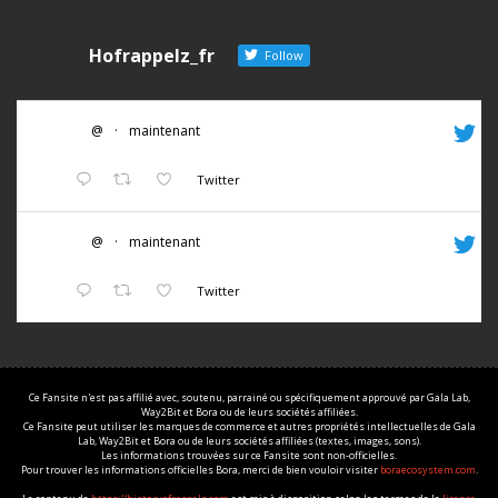
Hofrappelz_fr
Follow
@
·
maintenant
Twitter
@
·
maintenant
Twitter
Ce Fansite n'est pas affilié avec, soutenu, parrainé ou spécifiquement approuvé par Gala Lab,
Way2Bit et Bora ou de leurs sociétés affiliées.
Ce Fansite peut utiliser les marques de commerce et autres propriétés intellectuelles de Gala
Lab, Way2Bit et Bora ou de leurs sociétés affiliées (textes, images, sons).
Les informations trouvées sur ce Fansite sont non-officielles.
Pour trouver les informations officielles Bora, merci de bien vouloir visiter
boraecosystem.com
.