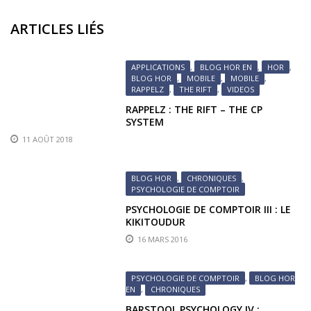
ARTICLES LIÉS
APPLICATIONS
,
BLOG HOR EN
,
HOR
,
BLOG HOR
,
MOBILE
,
MOBILE
,
RAPPELZ
,
THE RIFT
,
VIDEOS
RAPPELZ : THE RIFT – THE CP
SYSTEM
11 AOÛT 2018
BLOG HOR
,
CHRONIQUES
,
PSYCHOLOGIE DE COMPTOIR
PSYCHOLOGIE DE COMPTOIR III : LE
KIKITOUDUR
16 MARS 2016
PSYCHOLOGIE DE COMPTOIR
,
BLOG HOR
EN
,
CHRONIQUES
BARSTOOL PSYCHOLOGY IV :