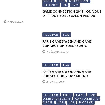
EUROPE
,
HOR
,
INTERNATIONAL
,
INTERVIEW
,
IRL
,
PGW
GAME CONNECTION 2019 : ON VOUS
DIT TOUT SUR LE SALON PRO DU
GAMING !
7 MARS 2020
BLOG HOR
,
PGW
PARIS GAMES WEEK AND GAME
CONNECTION EUROPE 2018:
INTRODUCTION
7 DÉCEMBRE 2018
BLOG HOR
,
PGW
PARIS GAMES WEEK AND GAME
CONNECTION 2018 : METRO
EXODIUS
2 FÉVRIER 2019
BLOG HOR
,
EVENT
,
EVENT
,
GAME
CONNECTION EUROPE
,
GAME CONNECTION
EUROPE
,
HOR
,
HOR
,
BLOG HOR
,