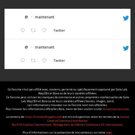
@
·
maintenant
Twitter
@
·
maintenant
Twitter
Ce Fansite n'est pas affilié avec, soutenu, parrainé ou spécifiquement approuvé par Gala Lab,
Way2Bit et Bora ou de leurs sociétés affiliées.
Ce Fansite peut utiliser les marques de commerce et autres propriétés intellectuelles de Gala
Lab, Way2Bit et Bora ou de leurs sociétés affiliées (textes, images, sons).
Les informations trouvées sur ce Fansite sont non-officielles.
Pour trouver les informations officielles Bora, merci de bien vouloir visiter
boraecosystem.com
.
Le contenu de
https://historyofrappelz.com
est mis à disposition selon les termes de la
licence
Creative Commons Attribution
Pas d'Utilisation Commerciale - Partage dans les Mêmes Conditions 4.0 International
.
Plus d'informations sur la protection de nos contenus sur cette
page
.