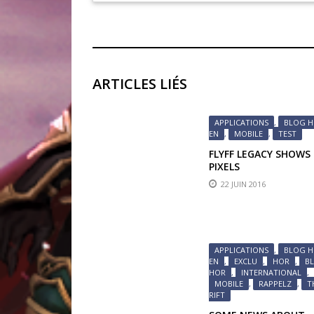
ARTICLES LIÉS
APPLICATIONS
,
BLOG 
EN
,
MOBILE
,
TEST
FLYFF LEGACY SHOWS 
PIXELS
22 JUIN 2016
APPLICATIONS
,
BLOG 
EN
,
EXCLU
,
HOR
,
B
HOR
,
INTERNATIONAL
,
MOBILE
,
RAPPELZ
,
T
RIFT