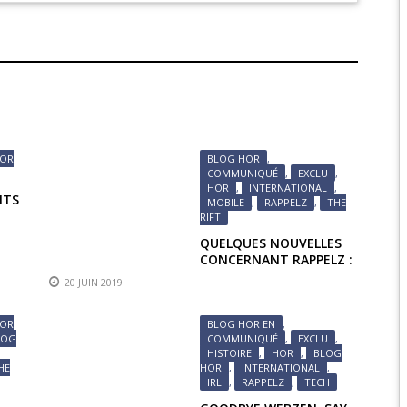
EPIC 9.3 : LE BERCE
EPIC 9.4 : THE EXPE
EPIC 9.5 : LES ÉPR
EPIC 9.6 : LE SIÈGE 
HOR
BLOG HOR
,
COMMUNIQUÉ
,
EXCLU
,
HOR
,
INTERNATIONAL
,
ITS
MOBILE
,
RAPPELZ
,
THE
RIFT
QUELQUES NOUVELLES
CONCERNANT RAPPELZ :
THE RIFT
20 JUIN 2019
HOR
BLOG HOR EN
,
LOG
COMMUNIQUÉ
,
EXCLU
,
HISTOIRE
,
HOR
,
BLOG
HE
HOR
,
INTERNATIONAL
,
IRL
,
RAPPELZ
,
TECH