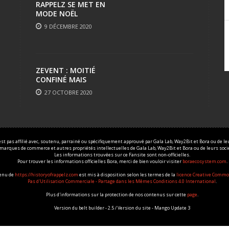
RAPPELZ SE MET EN
MODE NOËL
9 DÉCEMBRE 2020
ZEVENT : MOITIÉ
CONFINÉ MAIS
TOUJOURS AUSSI FUN
27 OCTOBRE 2020
est pas affilié avec, soutenu, parrainé ou spécifiquement approuvé par Gala Lab, Way2Bit et Bora ou de leur
 marques de commerce et autres propriétés intellectuelles de Gala Lab, Way2Bit et Bora ou de leurs sociét
Les informations trouvées sur ce Fansite sont non-officielles.
Pour trouver les informations officielles Bora, merci de bien vouloir visiter
boraecosystem.com
.
tenu de
https://historyofrappelz.com
est mis à disposition selon les termes de la
licence Creative Commo
Pas d'Utilisation Commerciale - Partage dans les Mêmes Conditions 4.0 International
.
Plus d'informations sur la protection de nos contenus sur cette
page
.
Version du belt builder - 2.5 / Version du site - Mango Update 3