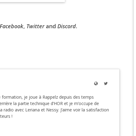
EPIC 6.2 : GOLDEN
EPIC 6.3 : RESURRE
Facebook
,
Twitter
and
Discord
.
EPIC 7.1 : BREATH 
EPIC 7.2 : OBSESSI
EPIC 7.3 : THE TRIAL
EPIC 7.4 : ANCIEN H
EPIC 8.1 : RAGE DU 
 formation, je joue à Rappelz depuis des temps
EPIC 8.2 : ABYSSES
rière la partie technique d’HOR et je m’occupe de
la radio avec Leriana et Nessy. J’aime voir la satisfaction
EPIC 8.3 : PRÉSAGE
ateurs !
EPIC 9.1 : MASCARA
EPIC 9.2 : MONDES