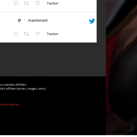
Twitter
@
·
maintenant
Twitter
s sociétés affiliées.
és affiliées (textes, images, sons).
ns Attribution