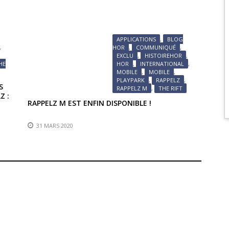
APPLICATIONS
,
BLOG
,
HOR
,
COMMUNIQUÉ
,
,
EXCLU
,
HISTOIREHOR
,
HE
HOR
,
INTERNATIONAL
,
MOBILE
,
MOBILE
,
PLAYPARK
,
RAPPELZ
,
S
RAPPELZ M
,
THE RIFT
Z :
RAPPELZ M EST ENFIN DISPONIBLE !
31 MARS 2020