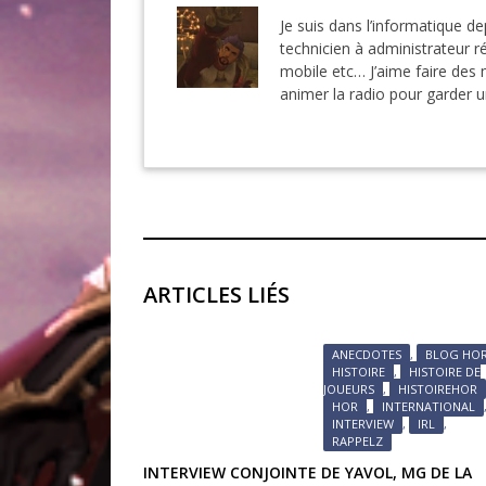
Je suis dans l’informatique de
technicien à administrateur r
mobile etc… J’aime faire des 
animer la radio pour garder 
ARTICLES LIÉS
ANECDOTES
,
BLOG HO
HISTOIRE
,
HISTOIRE DE
JOUEURS
,
HISTOIREHOR
HOR
,
INTERNATIONAL
INTERVIEW
,
IRL
,
RAPPELZ
INTERVIEW CONJOINTE DE YAVOL, MG DE LA