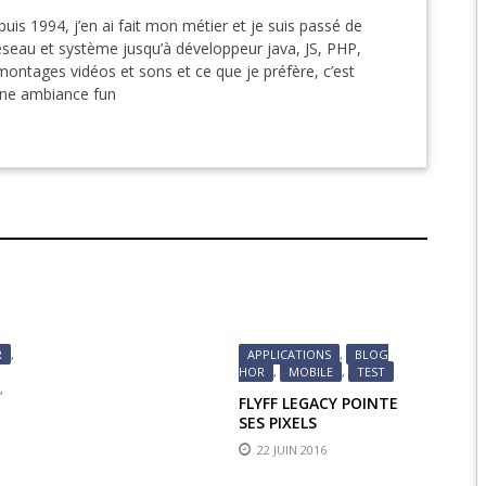
puis 1994, j’en ai fait mon métier et je suis passé de
EPIC 9.3 : LE BERCE
éseau et système jusqu’à développeur java, JS, PHP,
montages vidéos et sons et ce que je préfère, c’est
EPIC 9.4 : THE EXPE
une ambiance fun
EPIC 9.5 : LES ÉPR
EPIC 9.6 : LE SIÈGE 
R
,
APPLICATIONS
,
BLOG
HOR
,
MOBILE
,
TEST
,
FLYFF LEGACY POINTE
,
SES PIXELS
22 JUIN 2016