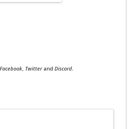
EPIC 6.2 : GOLDEN
EPIC 6.3 : RESURRE
EPIC 7.1 : BREATH 
EPIC 7.2 : OBSESSI
EPIC 7.3 : THE TRIAL
Facebook
,
Twitter
and
Discord
.
EPIC 7.4 : ANCIEN H
EPIC 8.1 : RAGE DU 
EPIC 8.2 : ABYSSES
EPIC 8.3 : PRÉSAGE
EPIC 9.1 : MASCARA
EPIC 9.2 : MONDES