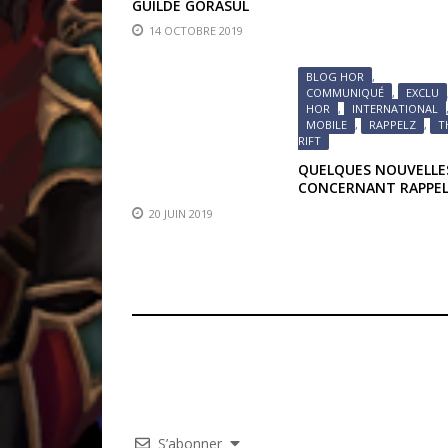
GUILDE GORASUL
14 OCTOBRE 2019
BLOG HOR
,
COMMUNIQUÉ
,
EXCLU
HOR
,
INTERNATIONAL
MOBILE
,
RAPPELZ
,
T
RIFT
QUELQUES NOUVELLE
CONCERNANT RAPPEL
THE RIFT
20 JUIN 2019
S’abonner