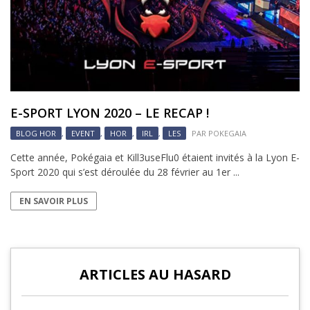
E-SPORT LYON 2020 – LE RECAP !
BLOG HOR
,
EVENT
,
HOR
,
IRL
,
LES
PAR
POKEGAIA
Cette année, Pokégaia et Kill3useFlu0 étaient invités à la Lyon E-
Sport 2020 qui s’est déroulée du 28 février au 1er ...
EN SAVOIR PLUS
ARTICLES AU HASARD