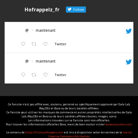
Hofrappelz_fr
Follow
@
·
maintenant
Twitter
@
·
maintenant
Twitter
Ce Fansite n'est pas affilié avec, soutenu, parrainé ou spécifiquement approuvé par Gala Lab,
Way2Bit et Bora ou de leurs sociétés affiliées.
Ce Fansite peut utiliser les marques de commerce et autres propriétés intellectuelles de Gala
Lab, Way2Bit et Bora ou de leurs sociétés affiliées (textes, images, sons).
Les informations trouvées sur ce Fansite sont non-officielles.
Pour trouver les informations officielles Bora, merci de bien vouloir visiter
boraecosystem.com
.
Le contenu de
https://historyofrappelz.com
est mis à disposition selon les termes de la
licence
Creative Commons Attribution