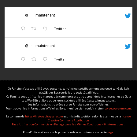
@
·
maintenant
Twitter
@
·
maintenant
Twitter
Ce Fansite n'est pas affilié avec, soutenu, parrainé ou spécifiquement approuvé par Gala Lab,
Way2Bit et Bora ou de leurs sociétés affiliées.
Ce Fansite peut utiliser les marques de commerce et autres propriétés intellectuelles de Gala
Lab, Way2Bit et Bora ou de leurs sociétés affiliées (textes, images, sons).
Les informations trouvées sur ce Fansite sont non-officielles.
Pour trouver les informations officielles Bora, merci de bien vouloir visiter
boraecosystem.com
.
Le contenu de
https://historyofrappelz.com
est mis à disposition selon les termes de la
licence
Creative Commons Attribution
Pas d'Utilisation Commerciale - Partage dans les Mêmes Conditions 4.0 International
.
Plus d'informations sur la protection de nos contenus sur cette
page
.