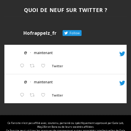
QUOI DE NEUF SUR TWITTER ?
Hofrappelz_fr
Follow
@
·
maintenant
Twitter
@
·
maintenant
Twitter
Ce Fansite n'est pas affilié avec, soutenu, parrainé ou spécifiquement approuvé par Gala Lab,
Way2Bit et Bora ou de leurs sociétés affiliées.
Ce Fansite peut utiliser les marques de commerce et autres propriétés intellectuelles de Gala