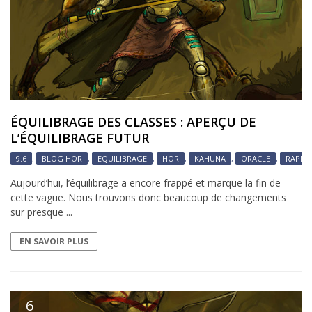
ÉQUILIBRAGE DES CLASSES : APERÇU DE
L’ÉQUILIBRAGE FUTUR
9.6
,
BLOG HOR
,
EQUILIBRAGE
,
HOR
,
KAHUNA
,
ORACLE
,
RAPPE
Aujourd’hui, l’équilibrage a encore frappé et marque la fin de
cette vague. Nous trouvons donc beaucoup de changements
sur presque ...
EN SAVOIR PLUS
6