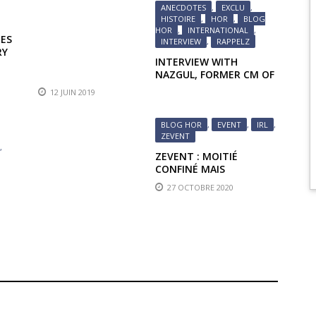
ANECDOTES
,
EXCLU
,
HISTOIRE
,
HOR
,
BLOG
HOR
,
INTERNATIONAL
,
TES
INTERVIEW
,
RAPPELZ
RY
INTERVIEW WITH
NAZGUL, FORMER CM OF
RAPPELZ
12 JUIN 2019
BLOG HOR
,
EVENT
,
IRL
,
ZEVENT
,
ZEVENT : MOITIÉ
CONFINÉ MAIS
TOUJOURS AUSSI FUN
27 OCTOBRE 2020