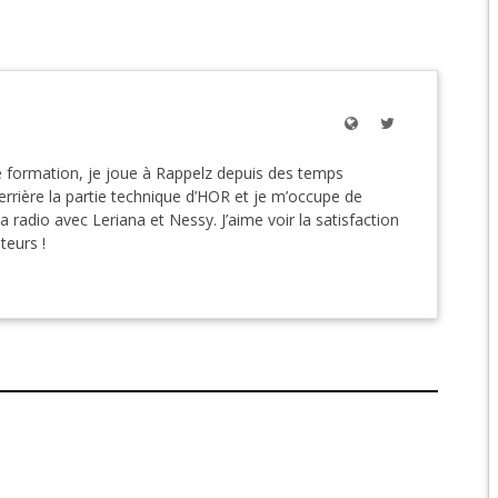
EPIC 9.3 : LE BERCE
EPIC 9.4 : THE EXPE
EPIC 9.5 : LES ÉPR
 formation, je joue à Rappelz depuis des temps
EPIC 9.6 : LE SIÈGE 
rière la partie technique d’HOR et je m’occupe de
la radio avec Leriana et Nessy. J’aime voir la satisfaction
ateurs !