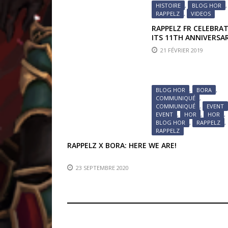
HISTOIRE
,
BLOG HOR
,
RAPPELZ
,
VIDEOS
RAPPELZ FR CELEBRA
ITS 11TH ANNIVERSA
21 FÉVRIER 2019
BLOG HOR
,
BORA
,
COMMUNIQUÉ
,
COMMUNIQUÉ
,
EVENT
EVENT
,
HOR
,
HOR
,
BLOG HOR
,
RAPPELZ
,
RAPPELZ
RAPPELZ X BORA: HERE WE ARE!
23 SEPTEMBRE 2020