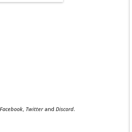
EPIC 6.2 : GOLDEN
EPIC 6.3 : RESURRE
EPIC 7.1 : BREATH 
EPIC 7.2 : OBSESSI
EPIC 7.3 : THE TRIAL
EPIC 7.4 : ANCIEN H
EPIC 8.1 : RAGE DU 
EPIC 8.2 : ABYSSES
EPIC 8.3 : PRÉSAGE
Facebook
,
Twitter
and
Discord
.
EPIC 9.1 : MASCARA
EPIC 9.2 : MONDES