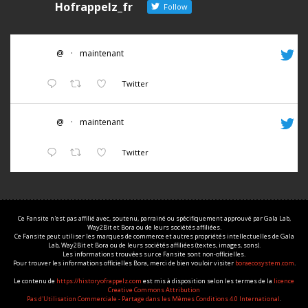
Hofrappelz_fr
Follow
@
·
maintenant
Twitter
@
·
maintenant
Twitter
Ce Fansite n'est pas affilié avec, soutenu, parrainé ou spécifiquement approuvé par Gala Lab,
Way2Bit et Bora ou de leurs sociétés affiliées.
Ce Fansite peut utiliser les marques de commerce et autres propriétés intellectuelles de Gala
Lab, Way2Bit et Bora ou de leurs sociétés affiliées (textes, images, sons).
Les informations trouvées sur ce Fansite sont non-officielles.
Pour trouver les informations officielles Bora, merci de bien vouloir visiter
boraecosystem.com
.
Le contenu de
https://historyofrappelz.com
est mis à disposition selon les termes de la
licence
Creative Commons Attribution
Pas d'Utilisation Commerciale - Partage dans les Mêmes Conditions 4.0 International
.