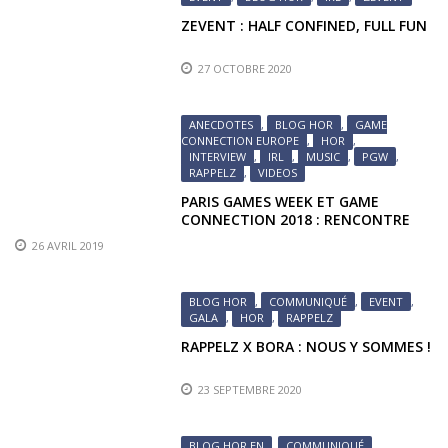
ZEVENT : HALF CONFINED, FULL FUN
27 OCTOBRE 2020
ANECDOTES
,
BLOG HOR
,
GAME
CONNECTION EUROPE
,
HOR
,
INTERVIEW
,
IRL
,
MUSIC
,
PGW
,
RAPPELZ
,
VIDEOS
PARIS GAMES WEEK ET GAME
CONNECTION 2018 : RENCONTRE
AVEC UN COMPOSITEUR
26 AVRIL 2019
BLOG HOR
,
COMMUNIQUÉ
,
EVENT
,
GALA
,
HOR
,
RAPPELZ
RAPPELZ X BORA : NOUS Y SOMMES !
23 SEPTEMBRE 2020
BLOG HOR EN
,
COMMUNIQUÉ
,