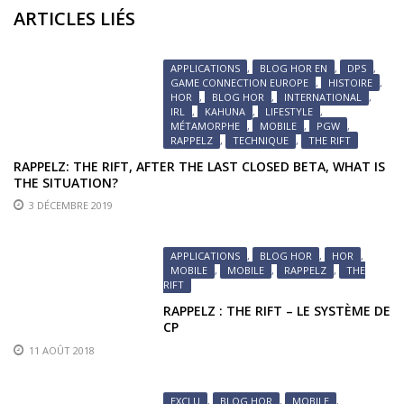
ARTICLES LIÉS
APPLICATIONS
,
BLOG HOR EN
,
DPS
,
GAME CONNECTION EUROPE
,
HISTOIRE
,
HOR
,
BLOG HOR
,
INTERNATIONAL
,
IRL
,
KAHUNA
,
LIFESTYLE
,
MÉTAMORPHE
,
MOBILE
,
PGW
,
RAPPELZ
,
TECHNIQUE
,
THE RIFT
RAPPELZ: THE RIFT, AFTER THE LAST CLOSED BETA, WHAT IS
THE SITUATION?
3 DÉCEMBRE 2019
APPLICATIONS
,
BLOG HOR
,
HOR
,
MOBILE
,
MOBILE
,
RAPPELZ
,
THE
RIFT
RAPPELZ : THE RIFT – LE SYSTÈME DE
CP
11 AOÛT 2018
EXCLU
,
BLOG HOR
,
MOBILE
,