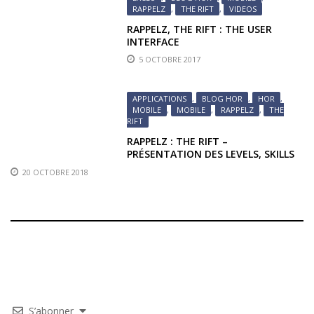
RAPPELZ
,
THE RIFT
,
VIDEOS
RAPPELZ, THE RIFT : THE USER
INTERFACE
5 OCTOBRE 2017
APPLICATIONS
,
BLOG HOR
,
HOR
,
MOBILE
,
MOBILE
,
RAPPELZ
,
THE
RIFT
RAPPELZ : THE RIFT –
PRÉSENTATION DES LEVELS, SKILLS
ET MONTURES
20 OCTOBRE 2018
S’abonner