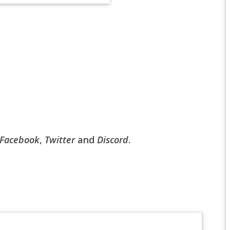
EPIC 6.2 : GOLDEN
EPIC 6.3 : RESURRE
EPIC 7.1 : BREATH 
EPIC 7.2 : OBSESSI
EPIC 7.3 : THE TRIAL
EPIC 7.4 : ANCIEN H
Facebook
,
Twitter
and
Discord
.
EPIC 8.1 : RAGE DU 
EPIC 8.2 : ABYSSES
EPIC 8.3 : PRÉSAGE
EPIC 9.1 : MASCARA
EPIC 9.2 : MONDES