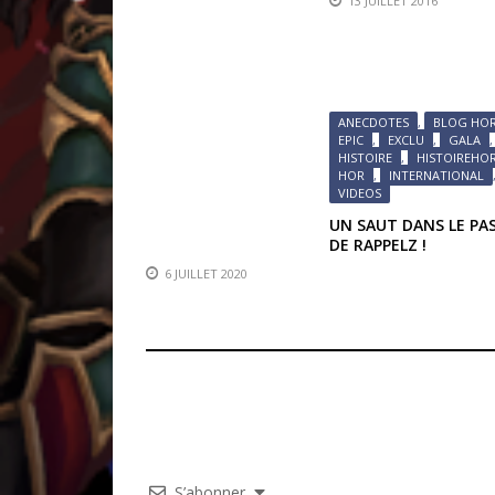
13 JUILLET 2016
NOLIFE (DERNIER
ARTICLE!)
ANECDOTES
,
BLOG HO
EPIC
,
EXCLU
,
GALA
,
HISTOIRE
,
HISTOIREHO
HOR
,
INTERNATIONAL
VIDEOS
UN SAUT DANS LE PA
DE RAPPELZ !
6 JUILLET 2020
S’abonner