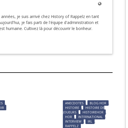
EPIC 9.3 : LE BERCE
années, je suis arrivé chez History of Rappelz en tant
jourd'hui, je fais parti de l'équipe d'administration et
EPIC 9.4 : THE EXPE
 est humaine. Cultivez là pour découvrir le bonheur.
EPIC 9.5 : LES ÉPR
EPIC 9.6 : LE SIÈGE 
ES
,
ANECDOTES
,
BLOG HOR
,
OIR
HISTOIRE
,
HISTOIRE DE
JOUEURS
,
HISTOIREHOR
,
HOR
,
INTERNATIONAL
,
INTERVIEW
,
IRL
,
E
RAPPELZ