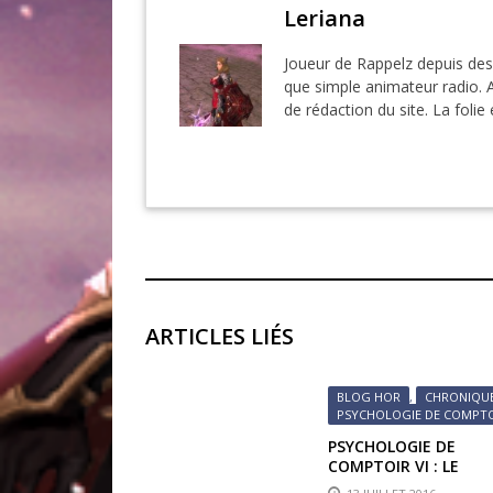
Leriana
Joueur de Rappelz depuis des 
que simple animateur radio. Au
de rédaction du site. La folie
ARTICLES LIÉS
BLOG HOR
,
CHRONIQU
PSYCHOLOGIE DE COMPT
PSYCHOLOGIE DE
COMPTOIR VI : LE
CASUAL, LE GEEK ET L