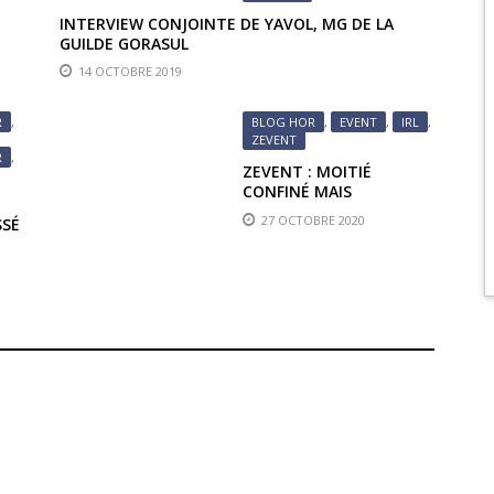
INTERVIEW CONJOINTE DE YAVOL, MG DE LA
GUILDE GORASUL
14 OCTOBRE 2019
R
,
BLOG HOR
,
EVENT
,
IRL
,
ZEVENT
R
,
ZEVENT : MOITIÉ
,
CONFINÉ MAIS
TOUJOURS AUSSI FUN
27 OCTOBRE 2020
SSÉ