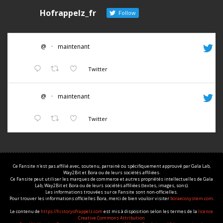
Hofrappelz_fr
Follow
@
·
maintenant
Twitter
@
·
maintenant
Twitter
Ce Fansite n'est pas affilié avec, soutenu, parrainé ou spécifiquement approuvé par Gala Lab,
Way2Bit et Bora ou de leurs sociétés affiliées.
Ce Fansite peut utiliser les marques de commerce et autres propriétés intellectuelles de Gala
Lab, Way2Bit et Bora ou de leurs sociétés affiliées (textes, images, sons).
Les informations trouvées sur ce Fansite sont non-officielles.
Pour trouver les informations officielles Bora, merci de bien vouloir visiter
boraecosystem.com
.
Le contenu de
https://historyofrappelz.com
est mis à disposition selon les termes de la
licence
Creative Commons Attribution