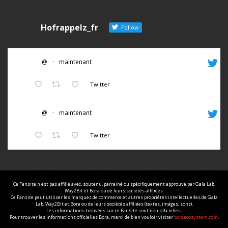
Hofrappelz_fr
Follow
@
·
maintenant
Twitter
@
·
maintenant
Twitter
Ce Fansite n'est pas affilié avec, soutenu, parrainé ou spécifiquement approuvé par Gala Lab,
Way2Bit et Bora ou de leurs sociétés affiliées.
Ce Fansite peut utiliser les marques de commerce et autres propriétés intellectuelles de Gala
Lab, Way2Bit et Bora ou de leurs sociétés affiliées (textes, images, sons).
Les informations trouvées sur ce Fansite sont non-officielles.
Pour trouver les informations officielles Bora, merci de bien vouloir visiter
boraecosystem.com
.