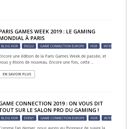
EPIC 6.2 : GOLDEN
EPIC 6.3 : RESURRE
PARIS GAMES WEEK 2019 : LE GAMING
EPIC 7.1 : BREATH 
MONDIAL À PARIS
EPIC 7.2 : OBSESSI
BLOG HOR
,
EXCLU
,
GAME CONNECTION EUROPE
,
HOR
,
INTERNATIONAL
Encore une édition de la Paris Games Week de passée, et
EPIC 7.3 : THE TRIAL
nous y étions de nouveau. Encore une fois, cette ...
EPIC 7.4 : ANCIEN H
EN SAVOIR PLUS
EPIC 8.1 : RAGE DU 
EPIC 8.2 : ABYSSES
GAME CONNECTION 2019 : ON VOUS DIT
EPIC 8.3 : PRÉSAGE
TOUT SUR LE SALON PRO DU GAMING !
EPIC 9.1 : MASCARA
BLOG HOR
,
EVENT
,
GAME CONNECTION EUROPE
,
HOR
,
INTERNATIONAL
Comme l’an dernier, nous avons eu l’honneur de suivre la
EPIC 9.2 : MONDES