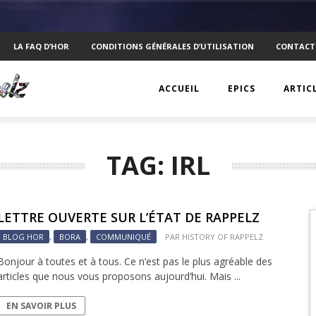
LA FAQ D’HOR
CONDITIONS GÉNÉRALES D’UTILISATION
CONTACT
ACCUEIL
EPICS
ARTIC
EPIC 1 : RAPPLER CR
KTS
TAG: IRL
EPIC 2 : ABSOLUTE
ANECD
EPIC 3 : SIEGE FOR 
TECHN
LETTRE OUVERTE SUR L’ÉTAT DE RAPPELZ
EPIC 4 : REVOLUTIO
VISUEL
BLOG HOR
,
BORA
,
COMMUNIQUÉ
PAR
HISTORY OF RAPPELZ
EPIC 5.1 : DRAGONI
PSYCH
Bonjour à toutes et à tous. Ce n’est pas le plus agréable des
articles que nous vous proposons aujourd’hui. Mais ...
EPIC 5.2 : DRAGONI
INTERV
EN SAVOIR PLUS
EPIC 6.1 : NAVIS LA
MOBIL