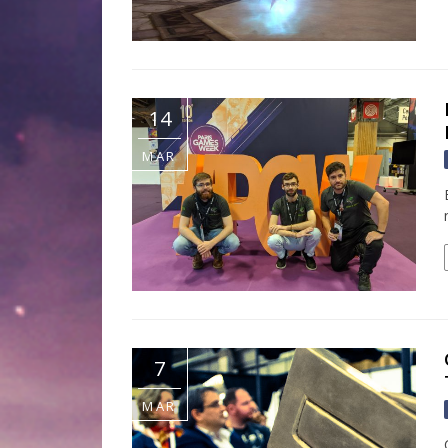
14
MAR
7
MAR