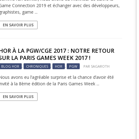
Game Connection 2019 et échanger avec des développeurs,
graphistes, game ...
EPIC 9.3 : LE BERCE
EN SAVOIR PLUS
EPIC 9.4 : THE EXPE
EPIC 9.5 : LES ÉPR
HOR À LA PGW/CGE 2017 : NOTRE RETOUR
EPIC 9.6 : LE SIÈGE 
SUR LA PARIS GAMES WEEK 2017 !
BLOG HOR
,
CHRONIQUES
,
HOR
,
PGW
PAR
SAGAROTH
Nous avons eu l’agréable surprise et la chance d’avoir été
invité à la 8ème édition de la Paris Games Week ...
EN SAVOIR PLUS