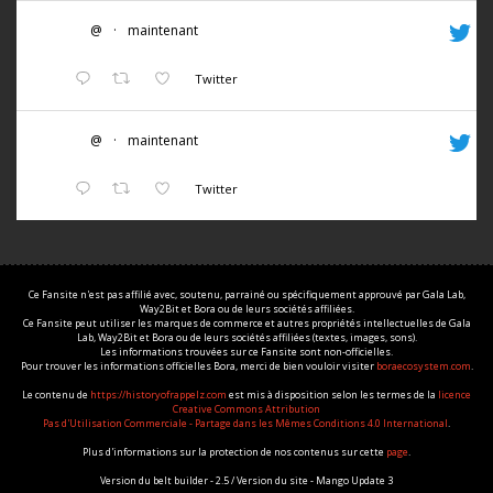
@
·
maintenant
Twitter
@
·
maintenant
Twitter
Ce Fansite n'est pas affilié avec, soutenu, parrainé ou spécifiquement approuvé par Gala Lab,
Way2Bit et Bora ou de leurs sociétés affiliées.
Ce Fansite peut utiliser les marques de commerce et autres propriétés intellectuelles de Gala
Lab, Way2Bit et Bora ou de leurs sociétés affiliées (textes, images, sons).
Les informations trouvées sur ce Fansite sont non-officielles.
Pour trouver les informations officielles Bora, merci de bien vouloir visiter
boraecosystem.com
.
Le contenu de
https://historyofrappelz.com
est mis à disposition selon les termes de la
licence
Creative Commons Attribution
Pas d'Utilisation Commerciale - Partage dans les Mêmes Conditions 4.0 International
.
Plus d'informations sur la protection de nos contenus sur cette
page
.
Version du belt builder - 2.5 / Version du site - Mango Update 3