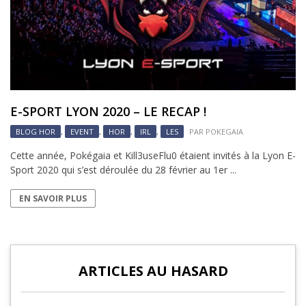
E-SPORT LYON 2020 – LE RECAP !
BLOG HOR
,
EVENT
,
HOR
,
IRL
,
LES
PAR
POKEGAIA
Cette année, Pokégaia et Kill3useFlu0 étaient invités à la Lyon E-
Sport 2020 qui s’est déroulée du 28 février au 1er ...
EN SAVOIR PLUS
ARTICLES AU HASARD