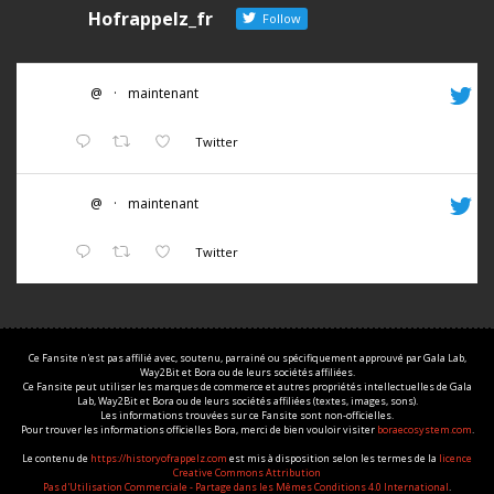
Hofrappelz_fr
Follow
@
·
maintenant
Twitter
@
·
maintenant
Twitter
Ce Fansite n'est pas affilié avec, soutenu, parrainé ou spécifiquement approuvé par Gala Lab,
Way2Bit et Bora ou de leurs sociétés affiliées.
Ce Fansite peut utiliser les marques de commerce et autres propriétés intellectuelles de Gala
Lab, Way2Bit et Bora ou de leurs sociétés affiliées (textes, images, sons).
Les informations trouvées sur ce Fansite sont non-officielles.
Pour trouver les informations officielles Bora, merci de bien vouloir visiter
boraecosystem.com
.
Le contenu de
https://historyofrappelz.com
est mis à disposition selon les termes de la
licence
Creative Commons Attribution
Pas d'Utilisation Commerciale - Partage dans les Mêmes Conditions 4.0 International
.