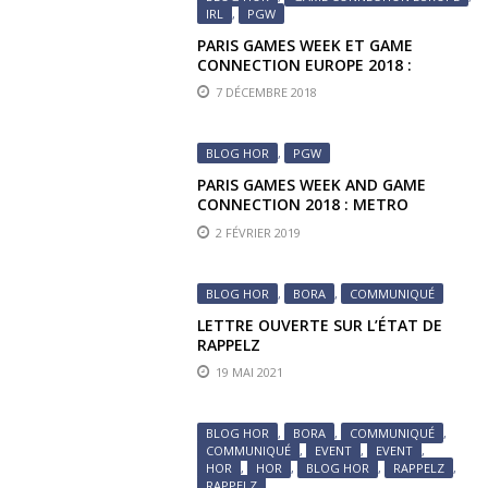
IRL
,
PGW
PARIS GAMES WEEK ET GAME
CONNECTION EUROPE 2018 :
INTRODUCTION
7 DÉCEMBRE 2018
BLOG HOR
,
PGW
PARIS GAMES WEEK AND GAME
CONNECTION 2018 : METRO
EXODIUS
2 FÉVRIER 2019
BLOG HOR
,
BORA
,
COMMUNIQUÉ
LETTRE OUVERTE SUR L’ÉTAT DE
RAPPELZ
19 MAI 2021
BLOG HOR
,
BORA
,
COMMUNIQUÉ
,
COMMUNIQUÉ
,
EVENT
,
EVENT
,
HOR
,
HOR
,
BLOG HOR
,
RAPPELZ
,
RAPPELZ