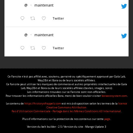
@
·
maintenant
Twitter
@
·
maintenant
Twitter
Ce Fansite n'est pas affilié avec, soutenu, parrainé ou spécifiquement approuvé par Gala Lab,
Way2Bit et Bora ou de leurs sociétés affiliées.
Ce Fansite peut utiliser les marques de commerce et autres propriétés intellectuelles de Gala
Lab, Way2Bit et Bora ou de leurs sociétés affiliées (textes, images, sons).
Les informations trouvées sur ce Fansite sont non-officielles.
Pour trouver les informations officielles Bora, merci de bien vouloir visiter
boraecosystem.com
.
Le contenu de
https://historyofrappelz.com
est mis à disposition selon les termes de la
licence
Creative Commons Attribution
Pas d'Utilisation Commerciale - Partage dans les Mêmes Conditions 4.0 International
.
Plus d'informations sur la protection de nos contenus sur cette
page
.
Version du belt builder - 2.5 / Version du site - Mango Update 3