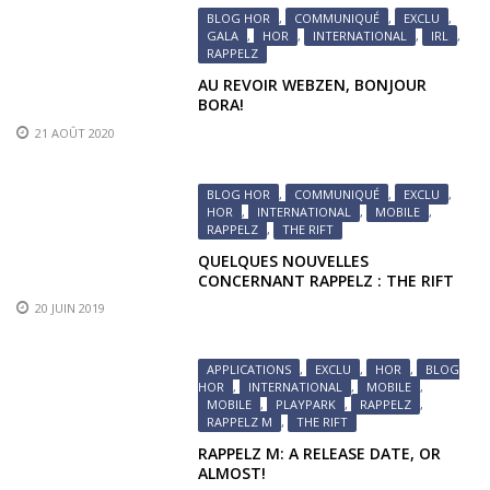
BLOG HOR
,
COMMUNIQUÉ
,
EXCLU
,
GALA
,
HOR
,
INTERNATIONAL
,
IRL
,
RAPPELZ
AU REVOIR WEBZEN, BONJOUR
BORA!
21 AOÛT 2020
BLOG HOR
,
COMMUNIQUÉ
,
EXCLU
,
HOR
,
INTERNATIONAL
,
MOBILE
,
RAPPELZ
,
THE RIFT
QUELQUES NOUVELLES
CONCERNANT RAPPELZ : THE RIFT
20 JUIN 2019
APPLICATIONS
,
EXCLU
,
HOR
,
BLOG
HOR
,
INTERNATIONAL
,
MOBILE
,
MOBILE
,
PLAYPARK
,
RAPPELZ
,
RAPPELZ M
,
THE RIFT
RAPPELZ M: A RELEASE DATE, OR
ALMOST!