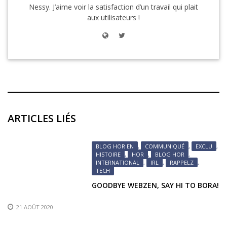
Nessy. J’aime voir la satisfaction d’un travail qui plait
aux utilisateurs !
ARTICLES LIÉS
BLOG HOR EN
,
COMMUNIQUÉ
,
EXCLU
,
HISTOIRE
,
HOR
,
BLOG HOR
,
INTERNATIONAL
,
IRL
,
RAPPELZ
,
TECH
GOODBYE WEBZEN, SAY HI TO BORA!
21 AOÛT 2020