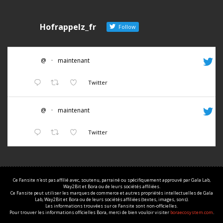
Hofrappelz_fr
Follow
@
·
maintenant
Twitter
@
·
maintenant
Twitter
Ce Fansite n'est pas affilié avec, soutenu, parrainé ou spécifiquement approuvé par Gala Lab,
Way2Bit et Bora ou de leurs sociétés affiliées.
Ce Fansite peut utiliser les marques de commerce et autres propriétés intellectuelles de Gala
Lab, Way2Bit et Bora ou de leurs sociétés affiliées (textes, images, sons).
Les informations trouvées sur ce Fansite sont non-officielles.
Pour trouver les informations officielles Bora, merci de bien vouloir visiter
boraecosystem.com
.