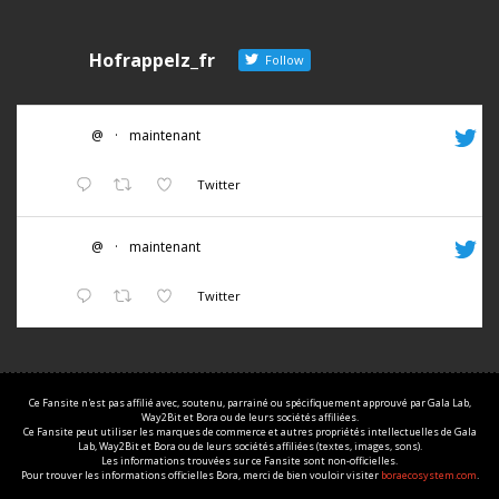
Hofrappelz_fr
Follow
@
·
maintenant
Twitter
@
·
maintenant
Twitter
Ce Fansite n'est pas affilié avec, soutenu, parrainé ou spécifiquement approuvé par Gala Lab,
Way2Bit et Bora ou de leurs sociétés affiliées.
Ce Fansite peut utiliser les marques de commerce et autres propriétés intellectuelles de Gala
Lab, Way2Bit et Bora ou de leurs sociétés affiliées (textes, images, sons).
Les informations trouvées sur ce Fansite sont non-officielles.
Pour trouver les informations officielles Bora, merci de bien vouloir visiter
boraecosystem.com
.