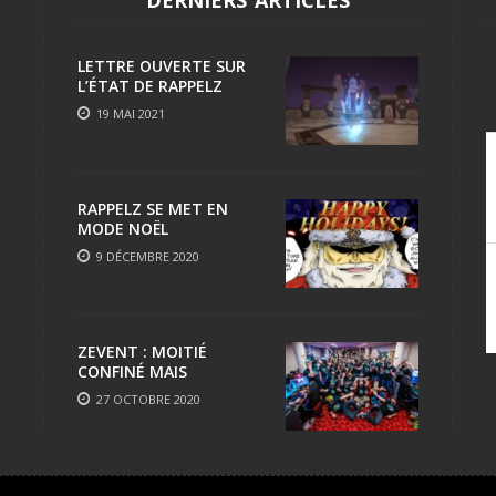
LETTRE OUVERTE SUR
L’ÉTAT DE RAPPELZ
19 MAI 2021
RAPPELZ SE MET EN
MODE NOËL
9 DÉCEMBRE 2020
ZEVENT : MOITIÉ
CONFINÉ MAIS
TOUJOURS AUSSI FUN
27 OCTOBRE 2020