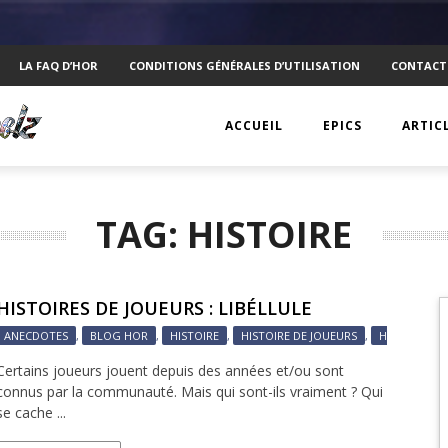
LA FAQ D’HOR
CONDITIONS GÉNÉRALES D’UTILISATION
CONTACT
ACCUEIL
EPICS
ARTIC
EPIC 1 : RAPPLER CR
KTS
TAG: HISTOIRE
EPIC 2 : ABSOLUTE
ANECD
EPIC 3 : SIEGE FOR 
TECHN
HISTOIRES DE JOUEURS : LIBÉLLULE
EPIC 4 : REVOLUTIO
VISUEL
ANECDOTES
,
BLOG HOR
,
HISTOIRE
,
HISTOIRE DE JOUEURS
,
HISTOIREHO
EPIC 5.1 : DRAGONI
PSYCH
Certains joueurs jouent depuis des années et/ou sont
connus par la communauté. Mais qui sont-ils vraiment ? Qui
EPIC 5.2 : DRAGONI
INTERV
se cache ...
EPIC 6.1 : NAVIS LA
MOBIL