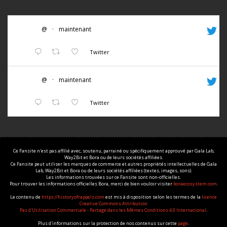
@
·
maintenant
Twitter
@
·
maintenant
Twitter
Ce Fansite n'est pas affilié avec, soutenu, parrainé ou spécifiquement approuvé par Gala Lab,
Way2Bit et Bora ou de leurs sociétés affiliées.
Ce Fansite peut utiliser les marques de commerce et autres propriétés intellectuelles de Gala
Lab, Way2Bit et Bora ou de leurs sociétés affiliées (textes, images, sons).
Les informations trouvées sur ce Fansite sont non-officielles.
Pour trouver les informations officielles Bora, merci de bien vouloir visiter
boraecosystem.com
.
Le contenu de
https://historyofrappelz.com
est mis à disposition selon les termes de la
licence
Creative Commons Attribution
Pas d'Utilisation Commerciale - Partage dans les Mêmes Conditions 4.0 International
.
Plus d'informations sur la protection de nos contenus sur cette
page
.